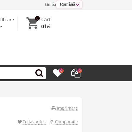
Limba
Română
0
Cart
tificare
0 lei
te
0
0
Imprimare
To favorites
Comparaţie