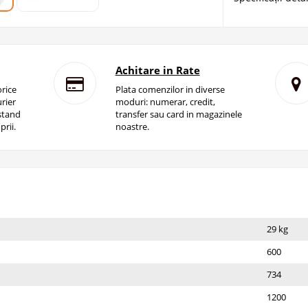
Achitare in Rate
rice
Plata comenzilor in diverse
rier
moduri: numerar, credit,
istand
transfer sau card in magazinele
prii.
noastre.
29 kg
600
734
1200