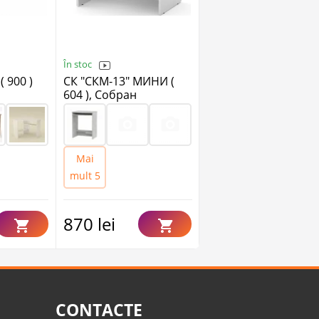
În stoc
La comanda
( 900 )
СК "СКМ-13" МИНИ (
СП "МО-1", Собран
604 ), Собран
740 lei
Mai
mult 5
870 lei
CONTACTE