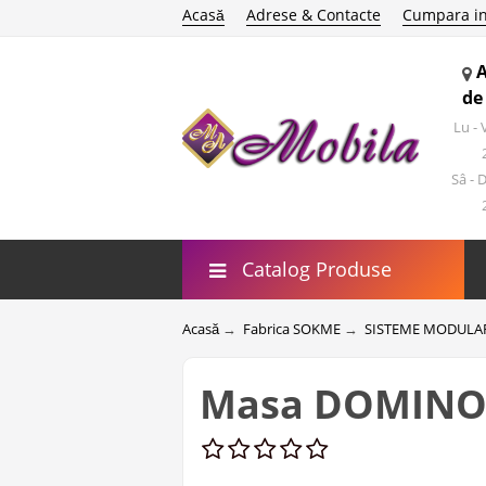
Acasă
Adrese & Contacte
Cumpara in
de
Lu -
Sâ - 
Catalog Produse
Acasă
→
Fabrica SOKME
→
SISTEME MODULA
Masa DOMINO