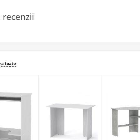
recenzii
a toate