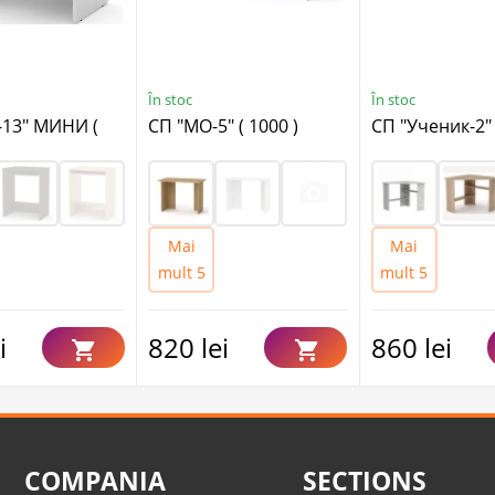
În stoc
În stoc
-13" МИНИ (
СП "МО-5" ( 1000 )
СП "Ученик-2" 
Mai
Mai
mult 5
mult 5
i
820 lei
860 lei
COMPANIA
SECTIONS