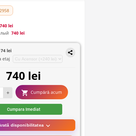
2958
740 lei
белый
740 lei
+
74 lei
a etaj
740 lei
+
Cumpără acum
Cumpara Imediat
Arată disponibilitatea