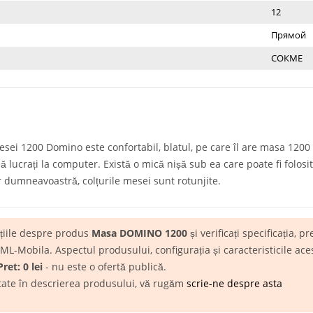
12
Прямой
СОКМЕ
sei 1200 Domino este confortabil, blatul, pe care îl are masa 1200
să lucrați la computer. Există o mică nișă sub ea care poate fi folos
 dumneavoastră, colțurile mesei sunt rotunjite.
ațiile despre produs
Masa DOMINO 1200
și verificați specificația, p
-Mobila. Aspectul produsului, configurația și caracteristicile aces
Pret: 0 lei
- nu este o ofertă publică.
itate în descrierea produsului, vă rugăm
scrie-ne despre asta