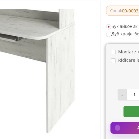
00-0003
Codul:
Бук айконик
Дуб крафт 
Montare 
Ridicare l
-