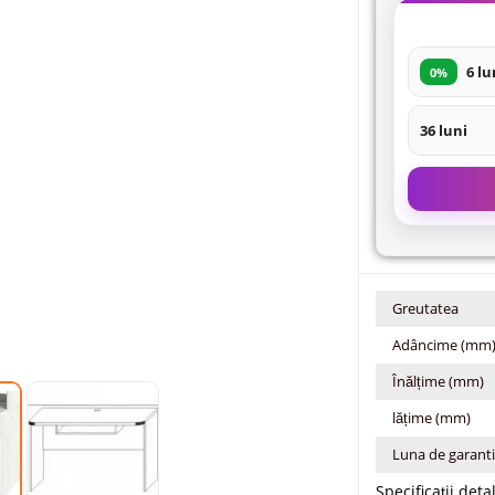
6 lu
0%
36 luni
Greutatea
Adâncime (mm
Înălțime (mm)
lățime (mm)
Luna de garant
Specificații deta