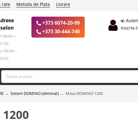
 rate
Metoda de Plata
Livrare
Adrese
Auten
+373 6074-20-99
 salon
Inscrie-
+373 30-444-740
 Vi 08:00—
21:30
Du 08:00—
20:00
RE
→
Sistem DOMINO (eliminat)
→
Masa DOMINO 1200
 1200