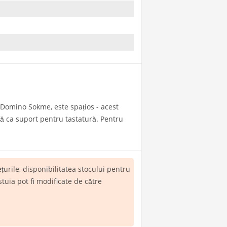
 Domino Sokme, este spațios - acest
ită ca suport pentru tastatură. Pentru
rețurile, disponibilitatea stocului pentru
tuia pot fi modificate de către