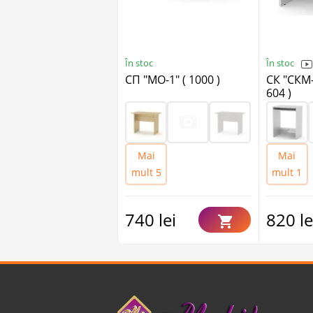
În stoc
În stoc
СП "МО-1" ( 1000 )
СК "СКМ
604 )
Mai
Mai
mult 5
mult 1
740 lei
820 le