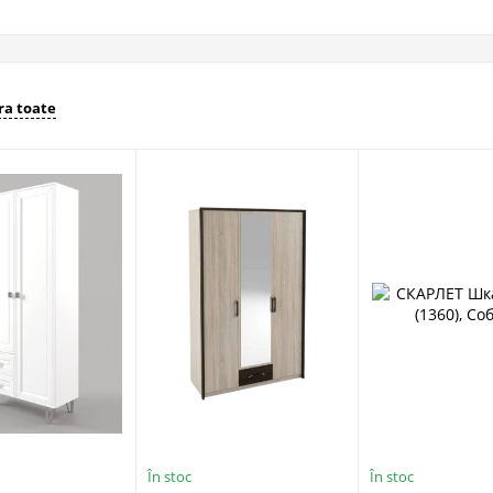
a toate
În stoc
În stoc