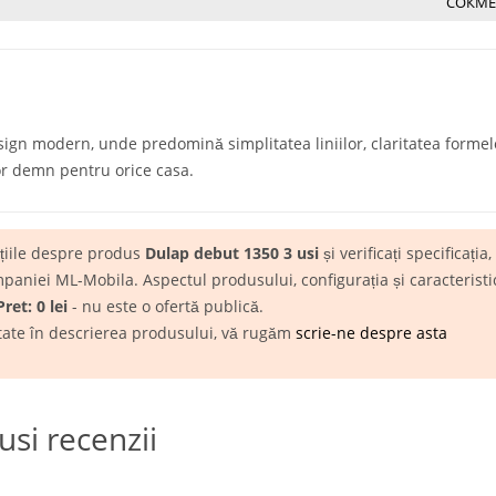
СОКМЕ
n modern, unde predomină simplitatea liniilor, claritatea formelor
cor demn pentru orice casa.
ațiile despre produs
Dulap debut 1350 3 usi
și verificați specificația
niei ML-Mobila. Aspectul produsului, configurația și caracteristici
Pret: 0 lei
- nu este o ofertă publică.
itate în descrierea produsului, vă rugăm
scrie-ne despre asta
si recenzii