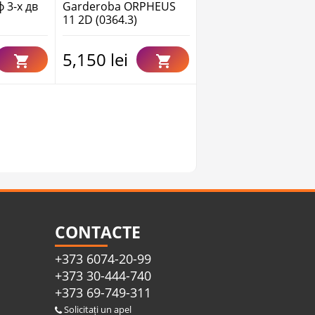
 3-х дв
Garderoba ORPHEUS
GRACE (LAC) SHR-2
н
11 2D (0364.3)
haine și lenjerie (hol)
5,150 lei
5,510 lei
CONTACTE
+373 6074-20-99
+373 30-444-740
+373 69-749-311
Solicitați un apel