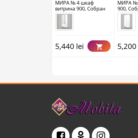
МИРА № 4 шкаф
МИРА №2
витрина 900, Собран
900, Со
5,440 lei
5,200 