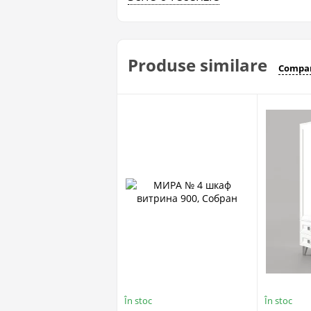
Produse similare
Compar
În stoc
În stoc