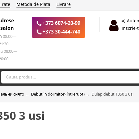
 rate
Metoda de Plata
Livrare
Adrese
Auten
+373 6074-20-99
 salon
Inscrie-
+373 30-444-740
 Vi 08:00—
21:30
Du 08:00—
20:00
пальни снято
→
Debut în dormitor (întrerupt)
→
Dulap debut 1350 3 usi
50 3 usi