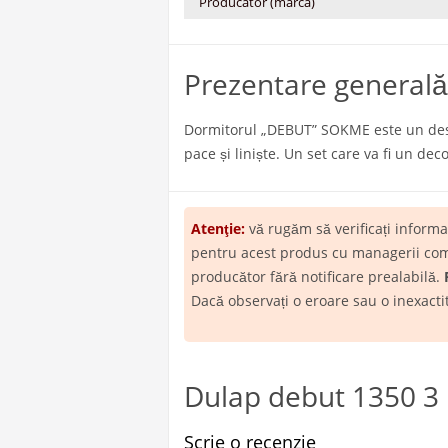
Producator (marca)
Prezentare generală
Dormitorul „DEBUT” SOKME este un desig
pace și liniște. Un set care va fi un de
Atenţie:
vă rugăm să verificați inform
pentru acest produs cu managerii compa
producător fără notificare prealabilă.
Dacă observați o eroare sau o inexact
Dulap debut 1350 3 u
Scrie o recenzie