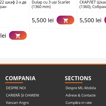
2 шкаф 2-х дв
Dulap cu 3 uși Scarlet
СКАРЛЕТ Шкаф
бран
(1360 mm)
(1360), Собра
5,500 lei
5,500 lei
lei
COMPANIA
SECTIONS
DESPRE NOI
Despre ML-Mobila
CARIERĂ ȘI OAMENI
Adrese & Contacte
Vanzari Angro
Cumpăra in rate