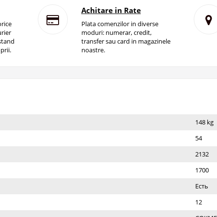
Achitare in Rate
rice
Plata comenzilor in diverse
rier
moduri: numerar, credit,
istand
transfer sau card in magazinele
prii.
noastre.
148 kg
54
2132
1700
Есть
12