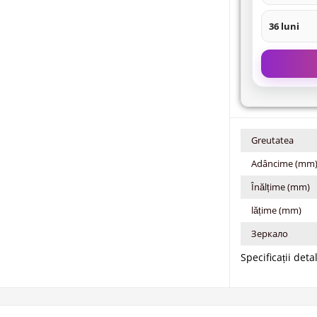
36 luni
Greutatea
Adâncime (mm
Înălțime (mm)
lățime (mm)
Зеркало
Specificații deta