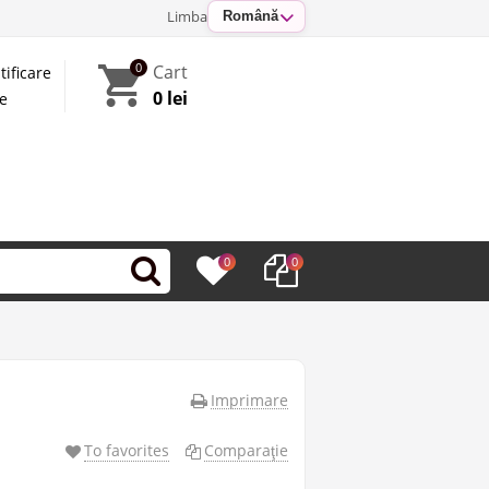
Limba
Română
0
Cart
tificare
0 lei
te
0
0
Imprimare
To favorites
Comparaţie