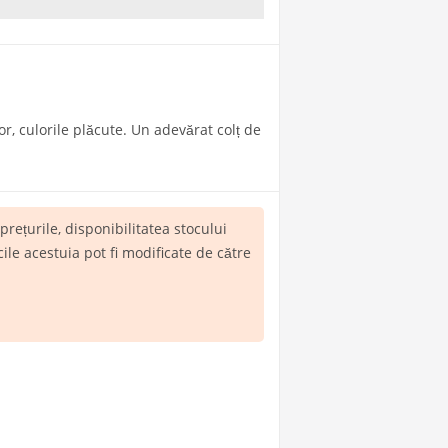
, culorile plăcute. Un adevărat colț de
, prețurile, disponibilitatea stocului
le acestuia pot fi modificate de către