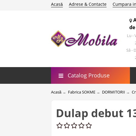
Acasă
Adrese & Contacte
Cumpara in
de
Lu -
Sâ - 
Catalog Produse
Acasă
→
Fabrica SOKME
→
DORMITORII
→
С
Dulap debut 13