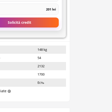
201 lei
Solicită credit
148 kg
)
54
2132
1700
Есть
liate