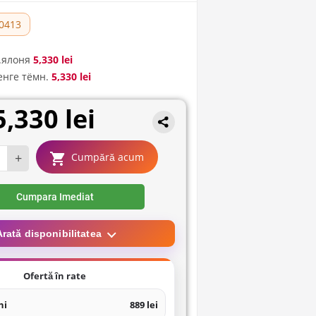
0413
в.ялоня
5,330 lei
енге тёмн.
5,330 lei
5,330 lei
+
Cumpără acum
Cumpara Imediat
Arată disponibilitatea
Ofertă în rate
ni
889 lei