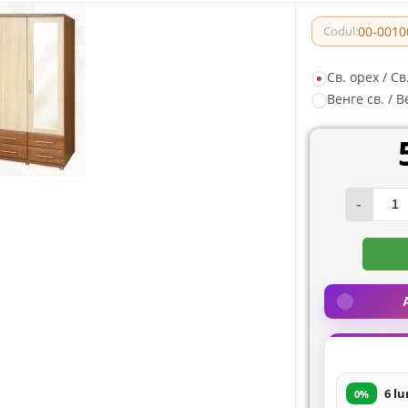
00-0010
Codul:
Cв. орех / С
Венге св. / В
-
6 lu
0%