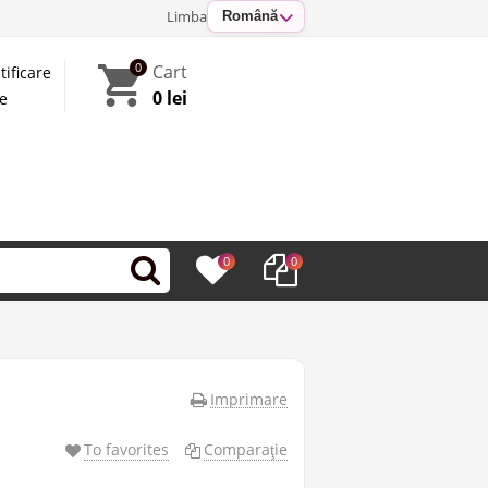
Limba
Română
0
Cart
tificare
0 lei
te
0
0
Imprimare
To favorites
Comparaţie