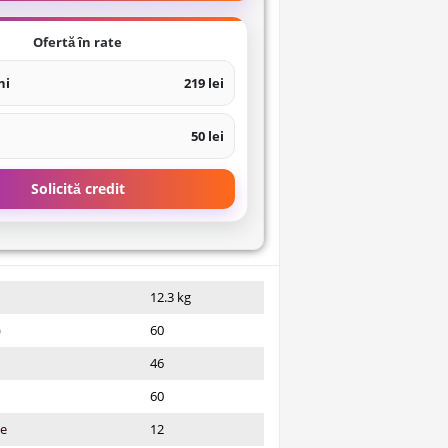
Ofertă în rate
ni
219 lei
50 lei
Solicită credit
12.3 kg
)
60
46
60
ie
12