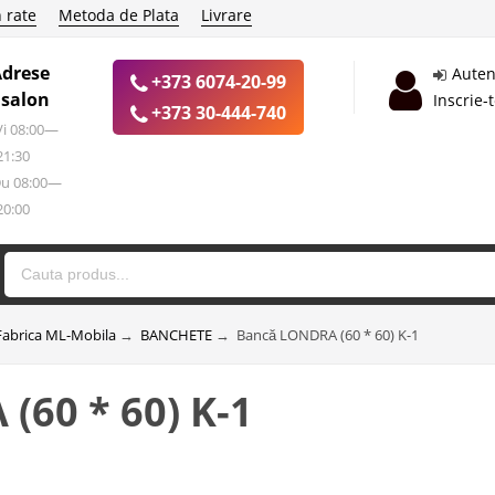
 rate
Metoda de Plata
Livrare
Adrese
Auten
+373 6074-20-99
 salon
Inscrie-
+373 30-444-740
 Vi 08:00—
21:30
Du 08:00—
20:00
Fabrica ML-Mobila
→
BANCHETE
→
Bancă LONDRA (60 * 60) K-1
(60 * 60) K-1