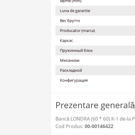
lățime (mm)
Luna de garantie
Вес брутто
Producator (marca)
Каркас
Пружинный блок
Механизм
Раскладной
Конфигурация
Prezentare generală
Bancă LONDRA (60 * 60) K-1 de-la 
Cod Produs:
00-00146422