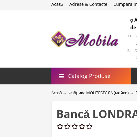
Acasă
Adrese & Contacte
Cumpara in
de
Lu -
Sâ - 
Catalog Produse
Acasă
→
Фабрика МОНТЕБЕЛЛА (мойки)
→
Bancă LONDRA 