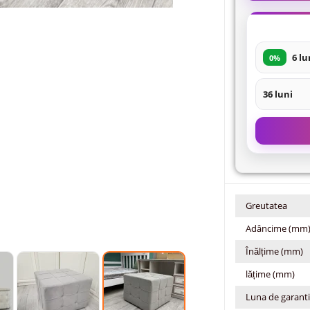
6 lu
0%
36 luni
Greutatea
Adâncime (mm
Înălțime (mm)
lățime (mm)
Luna de garant