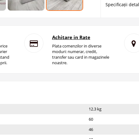
Specificații deta
Achitare in Rate
rice
Plata comenzilor in diverse
rier
moduri: numerar, credit,
istand
transfer sau card in magazinele
prii.
noastre.
12.3 kg
60
46