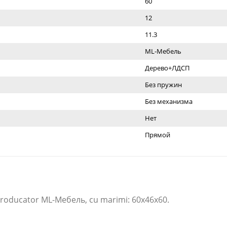
60
12
11.3
ML-Мебель
Дерево+ЛДСП
Без пружин
Без механизма
Нет
Прямой
Producator ML-Мебель​, cu marimi: 60x46x60.