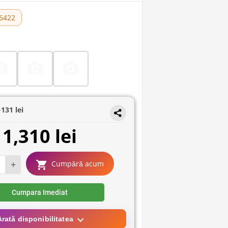
6422
+
131 lei
1,310 lei
+
Cumpără acum
Cumpara Imediat
Arată disponibilitatea