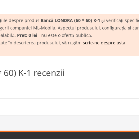
ațiile despre produs
Bancă LONDRA (60 * 60) K-1
și verificați specif
rii companiei ML-Mobila. Aspectul produsului, configurația și carac
ealabilă.
Pret: 0 lei
- nu este o ofertă publică.
itate în descrierea produsului, vă rugăm
scrie-ne despre asta
60) K-1 recenzii