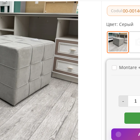
00-0014
Codul:
Цвет:
Серый
Montare 
-