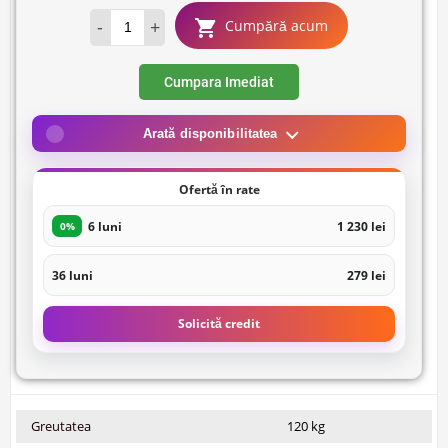
-
+
Cumpără acum
Cumpara Imediat
Arată disponibilitatea
Ofertă în rate
6 luni
1 230 lei
0%
36 luni
279 lei
Solicită credit
Greutatea
120 kg