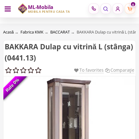
0
ML-Mobila
RU
RO
MOBILĂ PENTRU CASA TA
Acasă
→
Fabrica KMK
→
BACCARAT
→
BAKKARA Dulap cu vitrină L (stâng
BAKKARA Dulap cu vitrină L (stânga)
(0441.13)
To favorites
Comparaţie
Rate 0%
Rate 0%