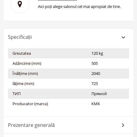
Aici poți alege salonul cel mai apropiat de tine.
Specificații
Greutatea
120 kg
Adâncime (mm)
505
Înălțime (mm)
2040
lățime (mm)
725
ТИП
Прямой
Producator (marca)
КМК
Prezentare generală