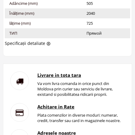
Adâncime (mm)
505
Înălțime (mm)
2040
lățime (mm)
725
ТИП
Прямой
Specificații detaliate
Livrare in tota tara
Va vom livra comanda in orice punct din
Moldova prin curier sau serviciu de livrare,
existand si posibilitatea ridicarii proprii.
Achitare in Rate
Plata comenzilor in diverse moduri: numerar,
credit, transfer sau card in magazinele noastre.
Adresele noastre