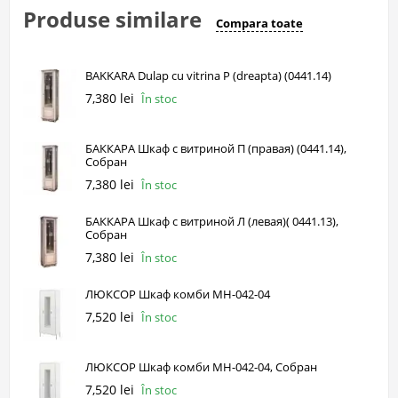
Produse similare
Compara toate
BAKKARA Dulap cu vitrina P (dreapta) (0441.14)
7,380 lei
În stoc
БАККАРА Шкаф с витриной П (правая) (0441.14),
Собран
7,380 lei
În stoc
БАККАРА Шкаф с витриной Л (левая)( 0441.13),
Собран
7,380 lei
În stoc
ЛЮКСОР Шкаф комби МН-042-04
7,520 lei
În stoc
ЛЮКСОР Шкаф комби МН-042-04, Собран
7,520 lei
În stoc