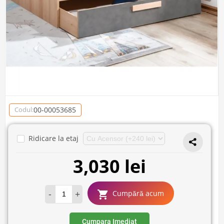
00-00053685
Codul:
Ridicare la etaj
3,030 lei
-
+
Cumpără acum
Cumpara Imediat