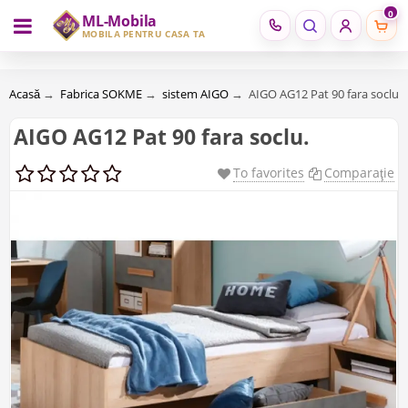
0
ML-Mobila
RU
RO
MOBILĂ PENTRU CASA TA
Acasă
→
Fabrica SOKME
→
sistem AIGO
→
AIGO AG12 Pat 90 fara soclu.
AIGO AG12 Pat 90 fara soclu.
To favorites
Comparaţie