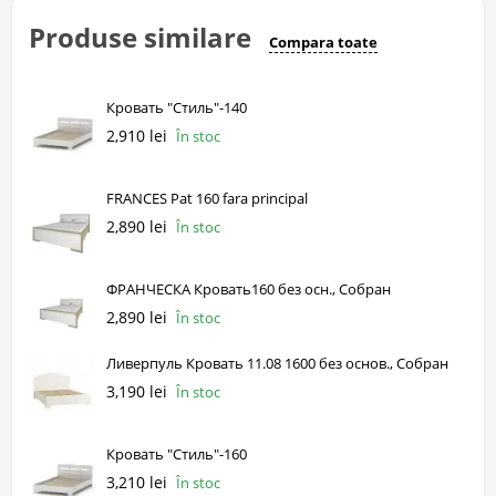
Produse similare
Compara toate
Кровать "Стиль"-140
2,910 lei
În stoc
FRANCES Pat 160 fara principal
2,890 lei
În stoc
ФРАНЧЕСКА Кровать160 без осн., Собран
2,890 lei
În stoc
Ливерпуль Кровать 11.08 1600 без основ., Собран
3,190 lei
În stoc
Кровать "Стиль"-160
3,210 lei
În stoc