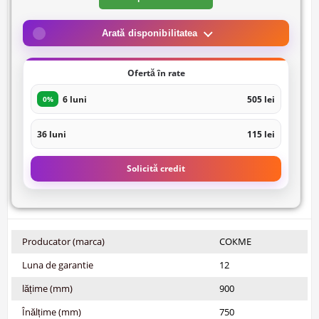
Arată disponibilitatea
Ofertă în rate
6 luni
505 lei
0%
36 luni
115 lei
Solicită credit
Producator (marca)
СОКМЕ
Luna de garantie
12
lățime (mm)
900
Înălțime (mm)
750