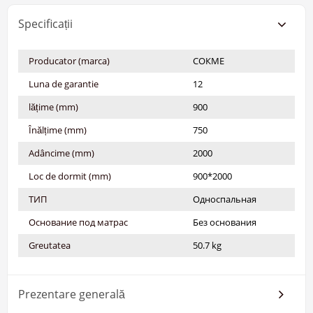
Specificații
Producator (marca)
СОКМЕ
Luna de garantie
12
lățime (mm)
900
Înălțime (mm)
750
Adâncime (mm)
2000
Loc de dormit (mm)
900*2000
ТИП
Односпальная
Основание под матрас
Без основания
Greutatea
50.7 kg
Prezentare generală