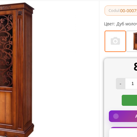
00-0007
Codul:
Цвет:
Дуб моло
-