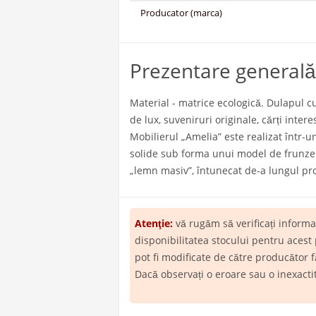
Producator (marca)
Prezentare generală
Material - matrice ecologică. Dulapul cu
de lux, suveniruri originale, cărți inter
Mobilierul „Amelia” este realizat într-u
solide sub forma unui model de frunze d
„lemn masiv”, întunecat de-a lungul pro
Atenţie:
vă rugăm să verificați inform
disponibilitatea stocului pentru acest
pot fi modificate de către producător f
Dacă observați o eroare sau o inexact