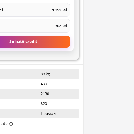
ni
1 359 lei
308 lei
Solicită credit
88 kg
)
490
2130
820
Прямой
liate