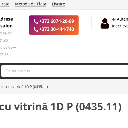
 rate
Metoda de Plata
Livrare
Adrese
Auten
+373 6074-20-99
 salon
Inscrie-
+373 30-444-740
 Vi 08:00—
21:30
Du 08:00—
20:00
ap cu vitrină 1D P (0435.11)
u vitrină 1D P (0435.11)