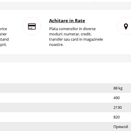
Achitare in Rate
rice
Plata comenzilor in diverse
rier
moduri: numerar, credit,
istand
transfer sau card in magazinele
prii.
noastre.
88 kg
490
2130
820
Прямой