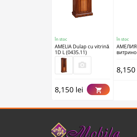
În stoc
În stoc
AMELIA Dulap cu vitrină
АМЕЛИЯ
1D L (0435.11)
витрино
(0435.11
8,150 
8,150 lei