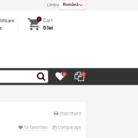
Limba
Română
0
Cart
tificare
0 lei
te
0
0
Imprimare
To favorites
Comparaţie