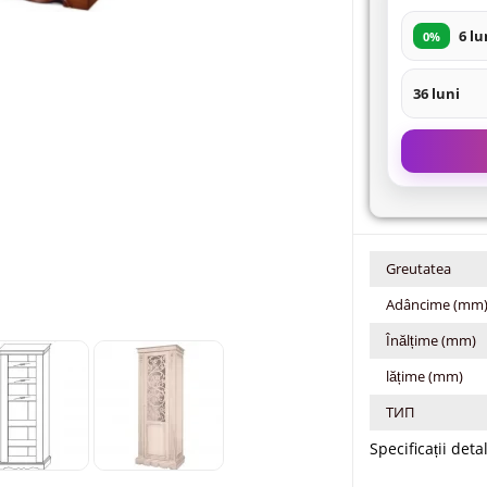
6 lu
0%
36 luni
Greutatea
Adâncime (mm
Înălțime (mm)
lățime (mm)
ТИП
Specificații deta