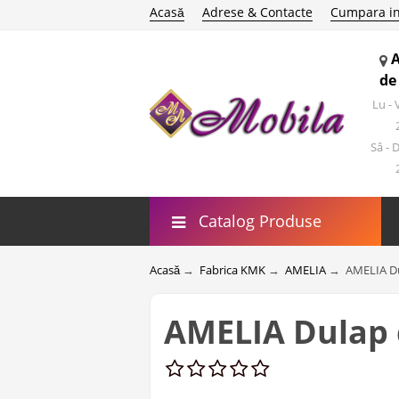
Acasă
Adrese & Contacte
Cumpara in
de
Lu -
Sâ - 
Catalog Produse
Acasă
→
Fabrica KMK
→
AMELIA
→
AMELIA Dul
AMELIA Dulap c