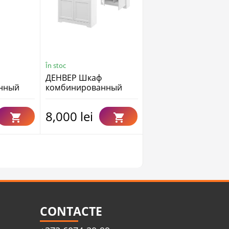
În stoc
În stoc
ДЕНВЕР Шкаф
HARMONY MN-120-0
нный
комбинированный
(L/R) Dulap cu vitrină
МН-040-14,
(0,65 cm)
Ограниченно годен
8,000 lei
7,730 lei
CONTACTE