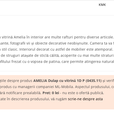
КМК
 vitrină Amelia în interior are multe rafturi pentru diverse articol
esante, fotografii vii și obiecte decorative neobișnuite. Camera ta va
n stil clasic. Interiorul decorat cu astfel de mobilier este atempora
e struguri atașate de sticlă călită, acoperite cu mai multe straturi
filului frezat cu o vopsea de patina, care permite atingerea natural
ațiile despre produs
AMELIA Dulap cu vitrină 1D P (0435.11)
și verif
 produs cu managerii companiei ML-Mobila. Aspectul produsului, conf
ără notificare prealabilă.
Pret: 0 lei
- nu este o ofertă publică.
itate în descrierea produsului, vă rugăm
scrie-ne despre asta