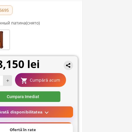
5695
чный патина(снято)
8,150 lei
+
Cumpără acum
Cumpara Imediat
Arată disponibilitatea
Ofertă în rate