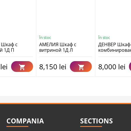
În stoc
În stoc
 Шкаф с
АМЕЛИЯ Шкаф с
ДЕНВЕР Шкаф
й 1Д П
витриной 1Д Л
комбинирова
), Собран
(0435.11), Собран
МН-040-14
lei
8,150 lei
8,000 lei
COMPANIA
SECTIONS