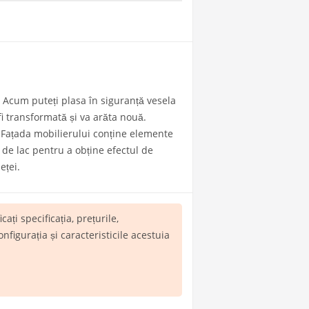
e. Acum puteți plasa în siguranță vesela
 fi transformată și va arăta nouă.
l. Fațada mobilierului conține elemente
 de lac pentru a obține efectul de
eței.
icați specificația, prețurile,
igurația și caracteristicile acestuia