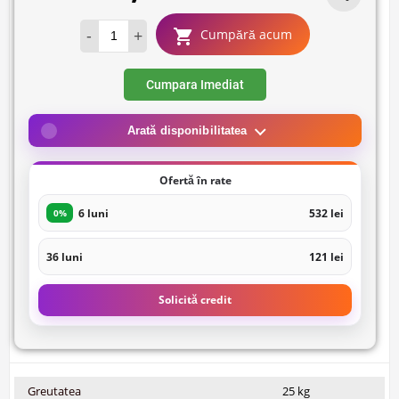
-
+
Cumpără acum
Cumpara Imediat
Arată disponibilitatea
Ofertă în rate
6 luni
532 lei
0%
36 luni
121 lei
Solicită credit
Greutatea
25 kg