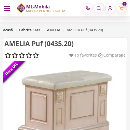
0
ML-Mobila
RU
RO
MOBILĂ PENTRU CASA TA
Acasă
→
Fabrica KMK
→
AMELIA
→
AMELIA Puf (0435.20)
AMELIA Puf (0435.20)
To favorites
Comparaţie
Rate 0%
Rate 0%