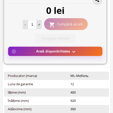
0 lei
-
+
Cumpără acum
Cumpara Imediat
Arată disponibilitatea
Producator (marca)
ML-Мебель
Luna de garantie
12
lățime (mm)
400
Înălțime (mm)
920
Adâncime (mm)
300