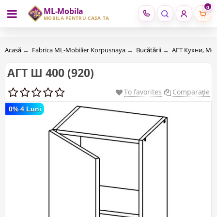
0
ML-Mobila
RU
RO
MOBILĂ PENTRU CASA TA
Acasă
→
Fabrica ML-Mobilier Korpusnaya
→
Bucătării
→
АГТ Кухни, Мо
АГТ Ш 400 (920)
To favorites
Comparaţie
0% 4 Luni