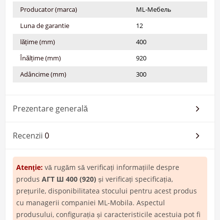
Producator (marca)
ML-Мебель
Luna de garantie
12
lățime (mm)
400
Înălțime (mm)
920
Adâncime (mm)
300
Prezentare generală
Recenzii
0
Atenţie:
vă rugăm să verificați informațiile despre
produs
АГТ Ш 400 (920)
și verificați specificația,
prețurile, disponibilitatea stocului pentru acest produs
cu managerii companiei ML-Mobila. Aspectul
produsului, configurația și caracteristicile acestuia pot fi