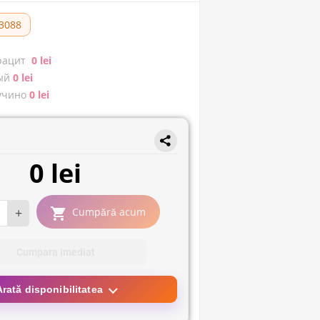
3088
рацит
0 lei
ый
0 lei
учино
0 lei
0 lei
+
Cumpără acum
Cumpara Imediat
Arată disponibilitatea