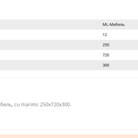
ML-Мебель
12
250
720
300
ель​, cu marimi: 250x720x300.