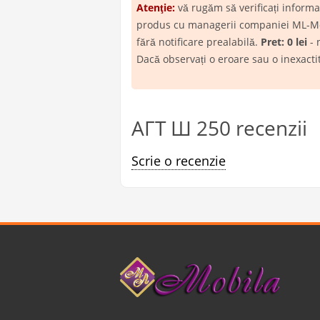
Atenţie:
vă rugăm să verificați inform
produs cu managerii companiei ML-Mobil
fără notificare prealabilă.
Pret: 0 lei
- 
Dacă observați o eroare sau o inexact
АГТ Ш 250 recenzii
Scrie o recenzie