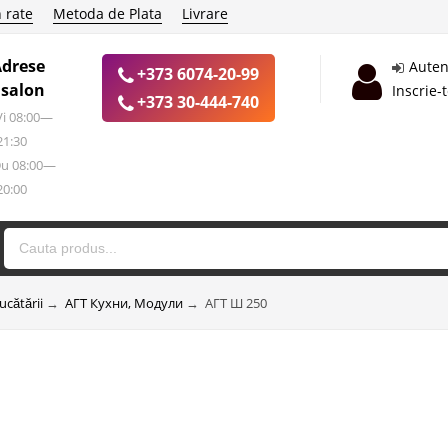
 rate
Metoda de Plata
Livrare
Adrese
Auten
+373 6074-20-99
 salon
Inscrie-
+373 30-444-740
 Vi 08:00—
21:30
Du 08:00—
20:00
ucătării
→
АГТ Кухни, Модули
→
АГТ Ш 250