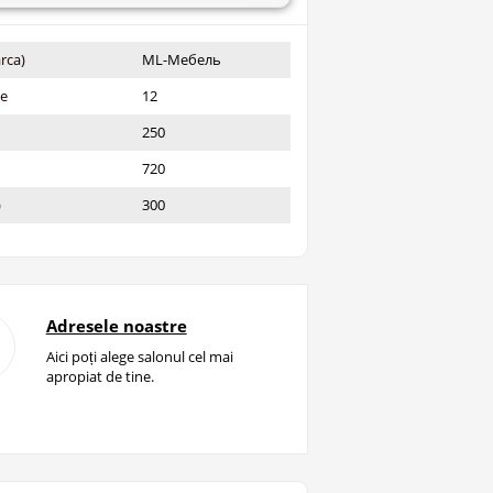
rca)
ML-Мебель
ie
12
250
720
)
300
Adresele noastre
Aici poți alege salonul cel mai
apropiat de tine.