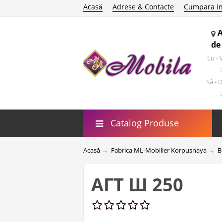
Acasă
Adrese & Contacte
Cumpara in
de
Lu -
Sâ - 
Catalog Produse
Acasă
→
Fabrica ML-Mobilier Korpusnaya
→
B
АГТ Ш 250