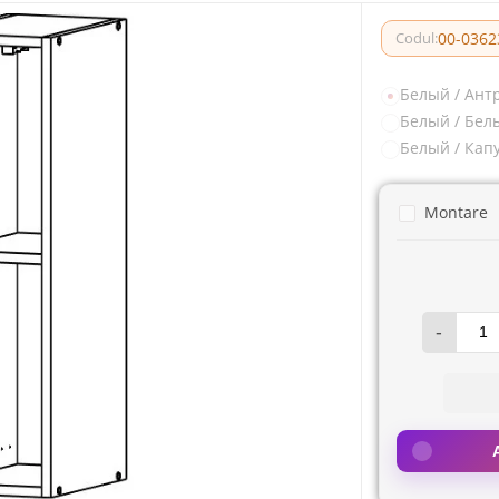
00-0362
Codul:
Белый / Ант
Белый / Бел
Белый / Кап
Montare
-