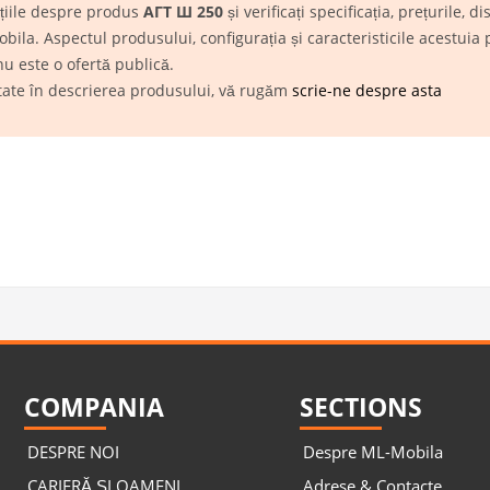
ațiile despre produs
АГТ Ш 250
și verificați specificația, prețurile, 
a. Aspectul produsului, configurația și caracteristicile acestuia p
nu este o ofertă publică.
itate în descrierea produsului, vă rugăm
scrie-ne despre asta
COMPANIA
SECTIONS
DESPRE NOI
Despre ML-Mobila
CARIERĂ ȘI OAMENI
Adrese & Contacte