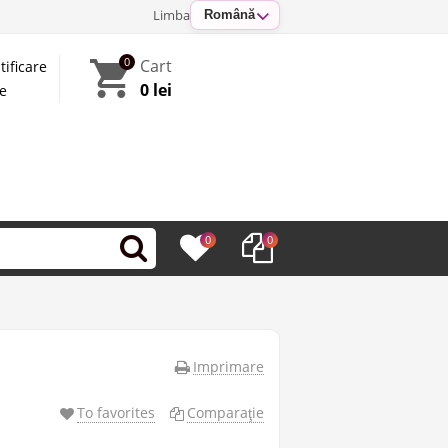
Limba
Română
0
Cart
tificare
0 lei
te
0
0
Imprimare
To favorites
Comparaţie