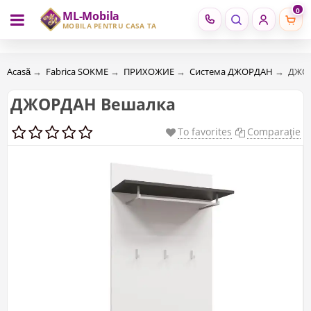
0
ML-Mobila
RU
RO
MOBILĂ PENTRU CASA TA
Acasă
→
Fabrica SOKME
→
ПРИХОЖИЕ
→
Система ДЖОРДАН
→
ДЖОР
ДЖОРДАН Вешалка
To favorites
Comparaţie