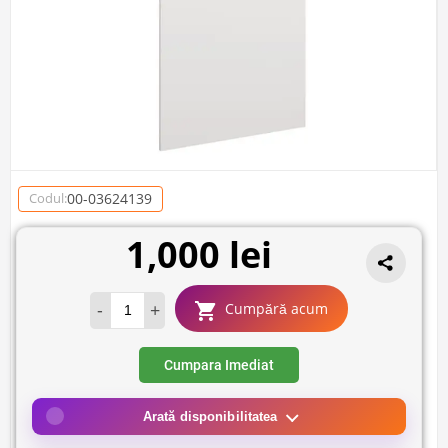
00-03624139
Codul:
1,000 lei
-
+
Cumpără acum
Cumpara Imediat
Arată disponibilitatea