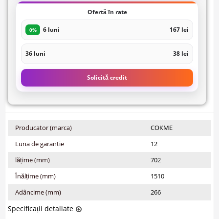
Ofertă în rate
6 luni
167 lei
0%
36 luni
38 lei
Solicită credit
Producator (marca)
СОКМЕ
Luna de garantie
12
lățime (mm)
702
Înălțime (mm)
1510
Adâncime (mm)
266
Specificații detaliate