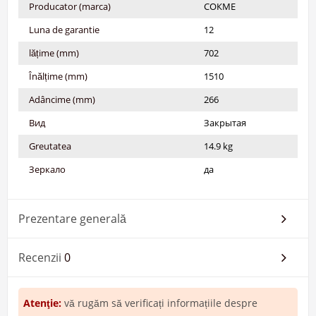
Producator (marca)
СОКМЕ
Luna de garantie
12
lățime (mm)
702
Înălțime (mm)
1510
Adâncime (mm)
266
Вид
Закрытая
Greutatea
14.9 kg
Зеркало
да
Prezentare generală
Recenzii
0
Atenţie:
vă rugăm să verificați informațiile despre