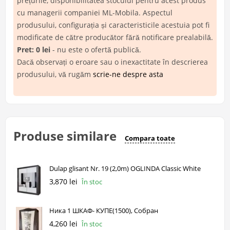
prețurile, disponibilitatea stocului pentru acest produs
cu managerii companiei ML-Mobila. Aspectul
produsului, configurația și caracteristicile acestuia pot fi
modificate de către producător fără notificare prealabilă.
Pret: 0 lei
- nu este o ofertă publică.
Dacă observați o eroare sau o inexactitate în descrierea
produsului, vă rugăm
scrie-ne despre asta
Produse similare
Compara toate
Dulap glisant Nr. 19 (2,0m) OGLINDA Classic White
3,870 lei
În stoc
Ника 1 ШКАФ- КУПЕ(1500), Собран
4,260 lei
În stoc