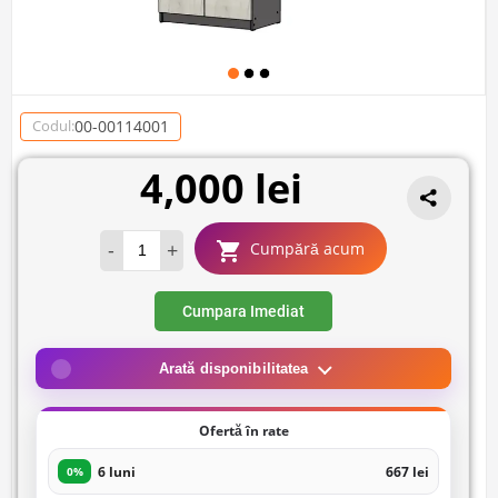
00-00114001
Codul:
4,000 lei
-
+
Cumpără acum
Cumpara Imediat
Arată disponibilitatea
Ofertă în rate
6 luni
667 lei
0%