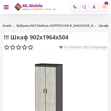
0
ML-Mobila
RU
RO
MOBILĂ PENTRU CASA TA
Acasă
→
Фабрика МЛ-Мебель КОРПУСНАЯ #_ЗАКАЗНОЕ_#
→
Шкафы 
!!! Шкаф 902x1964x504
To favorites
Comparaţie