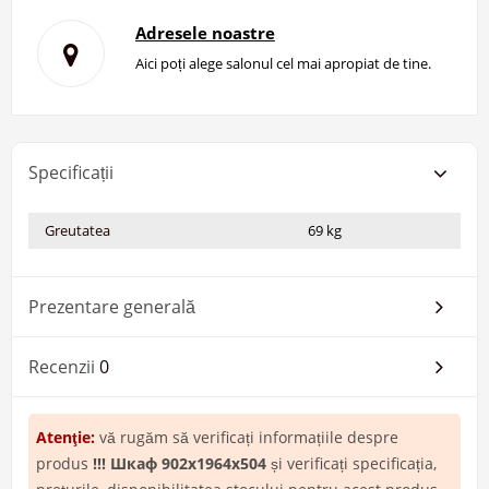
Adresele noastre
Aici poți alege salonul cel mai apropiat de tine.
Specificații
Greutatea
69 kg
Prezentare generală
Recenzii
0
Atenţie:
vă rugăm să verificați informațiile despre
produs
!!! Шкаф 902x1964x504
și verificați specificația,