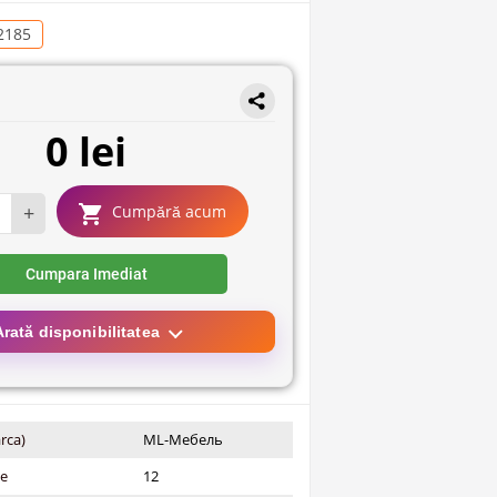
2185
0 lei
+
Cumpără acum
Cumpara Imediat
Arată disponibilitatea
rca)
ML-Мебель
ie
12