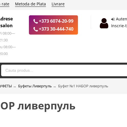
 rate
Metoda de Plata
Livrare
Adrese
Auten
+373 6074-20-99
 salon
Inscrie-
+373 30-444-740
 Vi 08:00—
21:30
Du 08:00—
20:00
УФЕТЫ
→
Буфеты Ливерпуль
→
Буфет №1 НАБОР ливерпуль
БОР ливерпуль