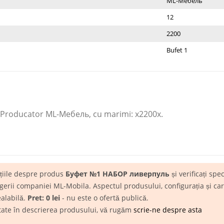
ML-Мебель
12
2200
Bufet 1
roducator ML-Мебель​, cu marimi: x2200x.
ațiile despre produs
Буфет №1 НАБОР ливерпуль
și verificați spec
rii companiei ML-Mobila. Aspectul produsului, configurația și carac
ealabilă.
Pret: 0 lei
- nu este o ofertă publică.
itate în descrierea produsului, vă rugăm
scrie-ne despre asta