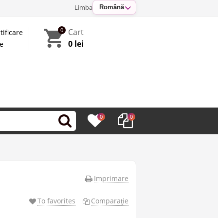
Limba
Română
0
Cart
tificare
0 lei
te
0
0
Imprimare
To favorites
Comparaţie