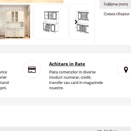
Înălțime (mm)
Схема сборки
Achitare in Rate
rice
Plata comenzilor in diverse
rier
moduri: numerar, credit,
istand
transfer sau card in magazinele
prii.
noastre.