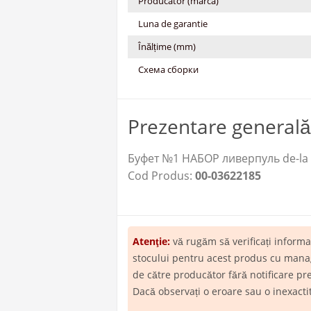
Producator (marca)
Luna de garantie
Înălțime (mm)
Схема сборки
Prezentare generală
Буфет №1 НАБОР ливерпуль de-la P
Cod Produs:
00-03622185
Atenţie:
vă rugăm să verificați inform
stocului pentru acest produs cu manage
de către producător fără notificare pr
Dacă observați o eroare sau o inexact