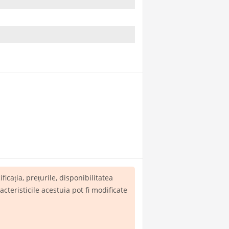
ificația, prețurile, disponibilitatea
teristicile acestuia pot fi modificate