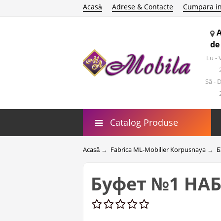
Acasă
Adrese & Contacte
Cumpara in
de
Lu -
Sâ - 
Catalog Produse
Acasă
→
Fabrica ML-Mobilier Korpusnaya
→
Б
Буфет №1 НА