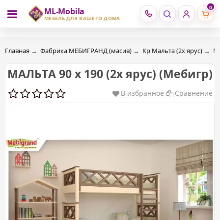
0
ML-Mobila
RU
RO
МЕБЕЛЬ ДЛЯ ВАШЕГО ДОМА
Главная
→
Фабрика МЕБИГРАНД (масив)
→
Кр Мальта (2х ярус)
→
МА
МАЛЬТА 90 х 190 (2х ярус) (Мебигр)
В избранное
Сравнение