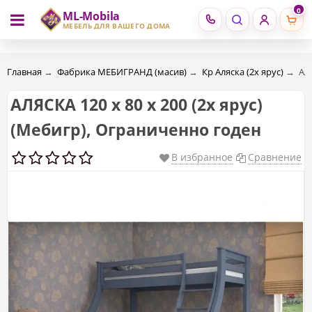
0
ML-Mobila
RU
RO
МЕБЕЛЬ ДЛЯ ВАШЕГО ДОМА
Главная
→
Фабрика МЕБИГРАНД (масив)
→
Кр Аляска (2х ярус)
→
АЛ
АЛЯСКА 120 х 80 х 200 (2х ярус)
(Мебигр), Ограниченно годен
В избранное
Сравнение