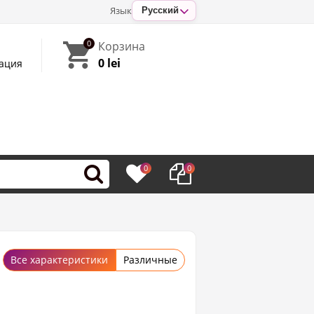
Язык
Русский
0
Корзина
0 lei
ация
0
0
Все характеристики
Различные