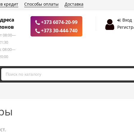
 в кредит
Способы оплаты
Доставка
дреса
Вход
+373 6074-20-99
лонов
Регистр
+373 30-444-740
т 08:00—
21:30
с 08:00—
20:00
ары
ст.