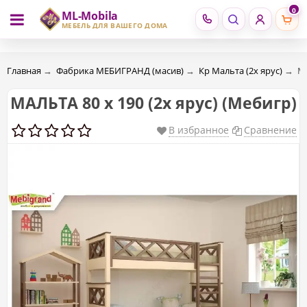
0
ML-Mobila
RU
RO
МЕБЕЛЬ ДЛЯ ВАШЕГО ДОМА
Главная
→
Фабрика МЕБИГРАНД (масив)
→
Кр Мальта (2х ярус)
→
МА
МАЛЬТА 80 х 190 (2х ярус) (Мебигр)
В избранное
Сравнение