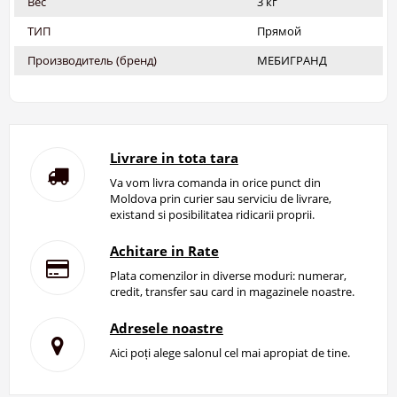
Вес
3 кг
ТИП
Прямой
Производитель (бренд)
МЕБИГРАНД
Livrare in tota tara
Va vom livra comanda in orice punct din
Moldova prin curier sau serviciu de livrare,
existand si posibilitatea ridicarii proprii.
Achitare in Rate
Plata comenzilor in diverse moduri: numerar,
credit, transfer sau card in magazinele noastre.
Adresele noastre
Aici poți alege salonul cel mai apropiat de tine.