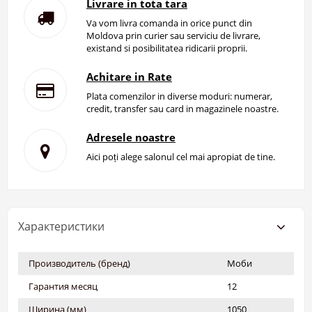
Livrare in tota tara
Va vom livra comanda in orice punct din
Moldova prin curier sau serviciu de livrare,
existand si posibilitatea ridicarii proprii.
Achitare in Rate
Plata comenzilor in diverse moduri: numerar,
credit, transfer sau card in magazinele noastre.
Adresele noastre
Aici poți alege salonul cel mai apropiat de tine.
Характеристики
Производитель (бренд)
Моби
Гарантия месяц
12
Ширина (мм)
1050