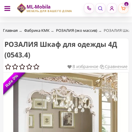
0
ML-Mobila
RU
RO
МЕБЕЛЬ ДЛЯ ВАШЕГО ДОМА
Главная
→
Фабрика КМК
→
РОЗАЛИЯ (эко массив)
→
РОЗАЛИЯ Шкаф 
РОЗАЛИЯ Шкаф для одежды 4Д
(0543.4)
В избранное
Сравнение
Rate 0%
Rate 0%