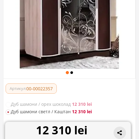
00-00022357
Артикул:
Дуб шамони / орех шоколад
12 310 lei
Дуб шамони светл / Каштан
12 310 lei
12 310 lei