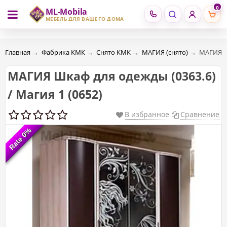
0
ML-Mobila
RU
RO
МЕБЕЛЬ ДЛЯ ВАШЕГО ДОМА
Главная
→
Фабрика КМК
→
Снято КМК
→
МАГИЯ (снято)
→
МАГИЯ Шк
МАГИЯ Шкаф для одежды (0363.6)
/ Магия 1 (0652)
В избранное
Сравнение
Rate 0%
Rate 0%