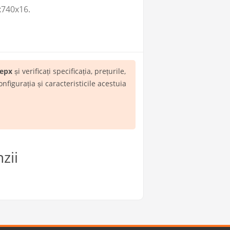
x740x16.
ерх
și verificați specificația, prețurile,
igurația și caracteristicile acestuia
zii