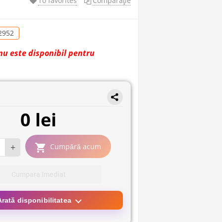
To favorites
Comparaţie
2952
nu este disponibil pentru
0 lei
+
Cumpără acum
Cumpara Imediat
Arată disponibilitatea