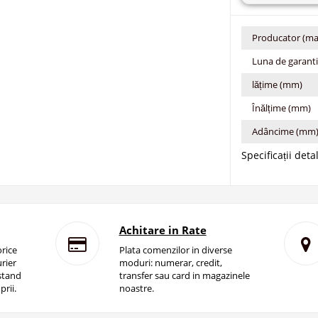
Producator (ma
Luna de garant
lățime (mm)
Înălțime (mm)
Adâncime (mm
Specificații deta
Achitare in Rate
rice
Plata comenzilor in diverse
rier
moduri: numerar, credit,
istand
transfer sau card in magazinele
prii.
noastre.