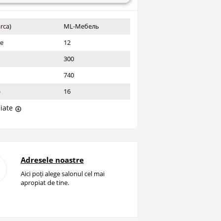
rca)
ML-Мебель
ie
12
300
740
)
16
liate
Adresele noastre
Aici poți alege salonul cel mai
apropiat de tine.