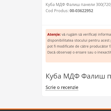
Куба МДФ Фалиш панели 300(720)п
Cod Produs:
00-03622952
Atenţie:
vă rugăm să verificați inform
disponibilitatea stocului pentru acest
pot fi modificate de către producător f
Dacă observați o eroare sau o inexact
Куба МДФ Фалиш па
Scrie o recenzie