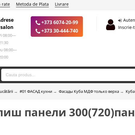
 rate
Metoda de Plata
Livrare
Adrese
Auten
+373 6074-20-99
 salon
Inscrie-
+373 30-444-740
 Vi 08:00—
21:30
Du 08:00—
20:00
ucătării
→
#01 ФАСАД кухни
→
Фасады Куба МДФ только верха
→
Куба
иш панели 300(720)па