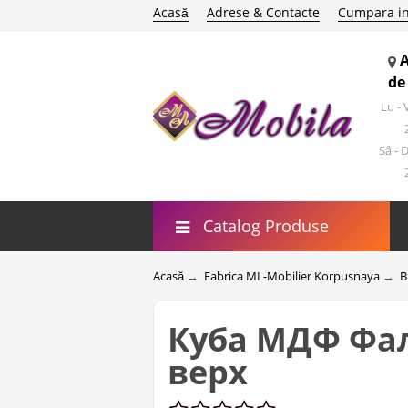
Acasă
Adrese & Contacte
Cumpara in
de
Lu -
Sâ - 
Catalog Produse
Acasă
→
Fabrica ML-Mobilier Korpusnaya
→
B
Куба МДФ Фал
верх