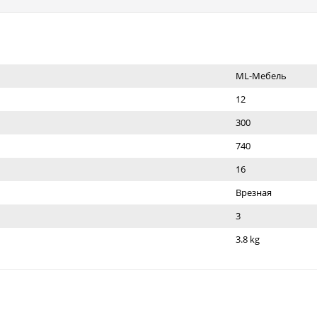
ML-Мебель
12
300
740
16
Врезная
3
3.8 kg