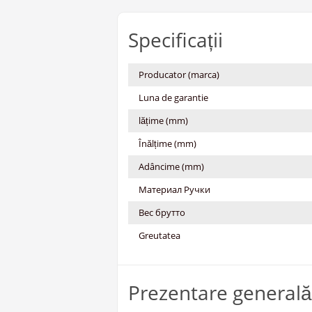
Specificații
Producator (marca)
Luna de garantie
lățime (mm)
Înălțime (mm)
Adâncime (mm)
Материал Ручки
Вес брутто
Greutatea
Prezentare generală