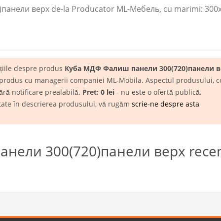
анели верх de-la Producator ML-Мебель​, cu marimi: 300
ațiile despre produs
Куба МДФ Фалиш панели 300(720)панели в
 produs cu managerii companiei ML-Mobila. Aspectul produsului, conf
ără notificare prealabilă.
Pret: 0 lei
- nu este o ofertă publică.
itate în descrierea produsului, vă rugăm
scrie-ne despre asta
нели 300(720)панели верх recen