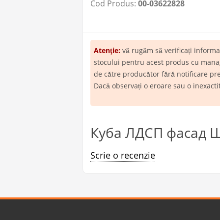
Cod Produs:
00-03622828
Atenţie:
vă rugăm să verificați inform
stocului pentru acest produs cu manage
de către producător fără notificare pr
Dacă observați o eroare sau o inexact
Куба ЛДСП фасад ШГ
Scrie o recenzie