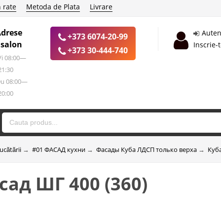
 rate
Metoda de Plata
Livrare
Adrese
Auten
+373 6074-20-99
 salon
Inscrie-
+373 30-444-740
 Vi 08:00—
21:30
Du 08:00—
20:00
ucătării
→
#01 ФАСАД кухни
→
Фасады Куба ЛДСП только верха
→
Куб
ад ШГ 400 (360)