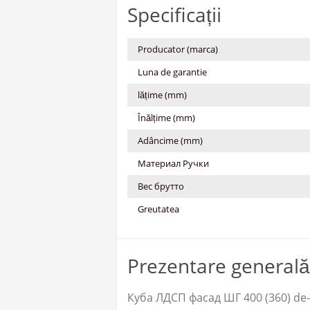
Specificații
Producator (marca)
Luna de garantie
lățime (mm)
Înălțime (mm)
Adâncime (mm)
Материал Ручки
Вес брутто
Greutatea
Prezentare generală
Куба ЛДСП фасад ШГ 400 (360) de-