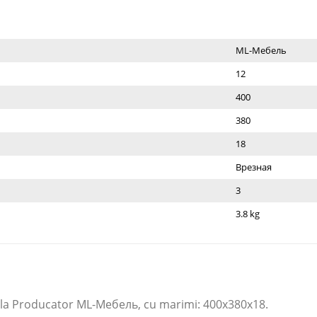
ML-Мебель
12
400
380
18
Врезная
3
3.8 kg
la Producator ML-Мебель​, cu marimi: 400x380x18.