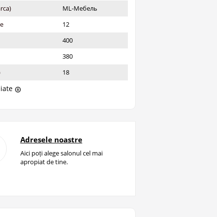
rca)
ML-Мебель
ie
12
400
380
)
18
liate
Adresele noastre
Aici poți alege salonul cel mai
apropiat de tine.