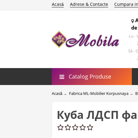
Acasă
Adrese & Contacte
Cumpara in
de
Lu -
Sâ - 
Catalog Produse
Acasă
→
Fabrica ML-Mobilier Korpusnaya
→
B
Куба ЛДСП фас