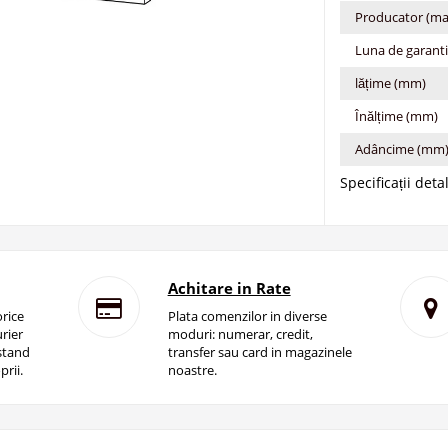
Producator (ma
Luna de garant
lățime (mm)
Înălțime (mm)
Adâncime (mm
Specificații deta
Achitare in Rate
rice
Plata comenzilor in diverse
rier
moduri: numerar, credit,
istand
transfer sau card in magazinele
prii.
noastre.