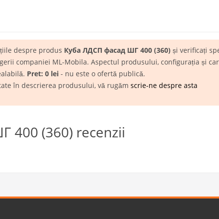
ațiile despre produs
Куба ЛДСП фасад ШГ 400 (360)
și verificați sp
rii companiei ML-Mobila. Aspectul produsului, configurația și carac
ealabilă.
Pret: 0 lei
- nu este o ofertă publică.
itate în descrierea produsului, vă rugăm
scrie-ne despre asta
 400 (360) recenzii