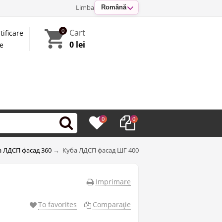
Limba
Română
0
Cart
tificare
0 lei
te
0
0
а ЛДСП фасад 360
→
Куба ЛДСП фасад ШГ 400 (360)
Imprimare
To favorites
Comparaţie