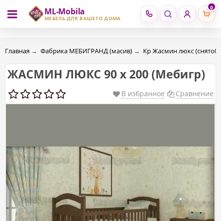
0
ML-Mobila
RU
RO
МЕБЕЛЬ ДЛЯ ВАШЕГО ДОМА
Главная
→
Фабрика МЕБИГРАНД (масив)
→
Кр Жасмин люкс (снято0
ЖАСМИН ЛЮКС 90 х 200 (Mебигр)
В избранное
Сравнение