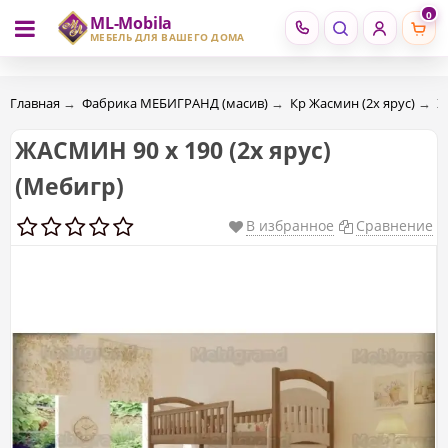
0
ML-Mobila
RU
RO
МЕБЕЛЬ ДЛЯ ВАШЕГО ДОМА
Главная
→
Фабрика МЕБИГРАНД (масив)
→
Кр Жасмин (2х ярус)
→
Ж
ЖАСМИН 90 х 190 (2х ярус)
(Mебигр)
В избранное
Сравнение