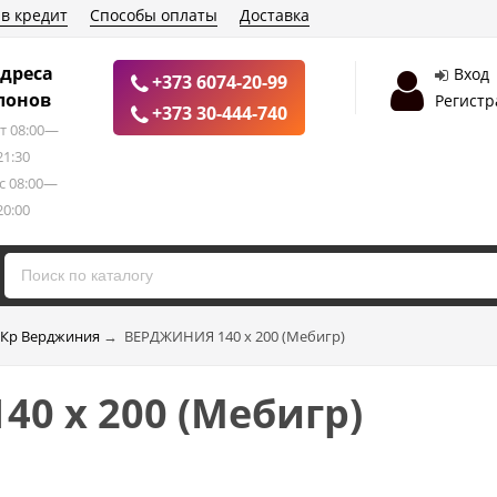
 в кредит
Способы оплаты
Доставка
дреса
Вход
+373 6074-20-99
лонов
Регистр
+373 30-444-740
т 08:00—
21:30
с 08:00—
20:00
Кр Верджиния
→
ВЕРДЖИНИЯ 140 х 200 (Mебигр)
0 х 200 (Mебигр)