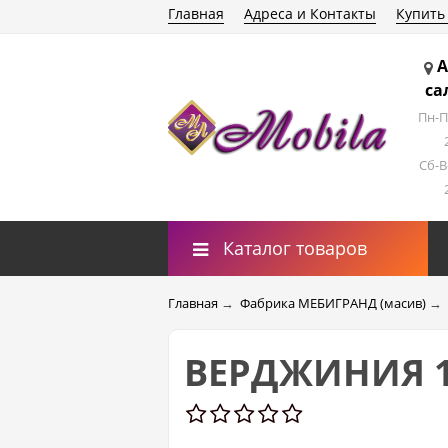
Главная
Адреса и Контакты
Купить
А
са
Пн-П
Сб-В
Каталог товаров
Главная
→
Фабрика МЕБИГРАНД (масив)
→
ВЕРДЖИНИЯ 14