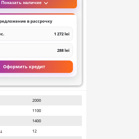
Показать наличие
редложение в рассрочку
ес.
1 272 lei
288 lei
Оформить кредит
2000
1100
1400
ц
12