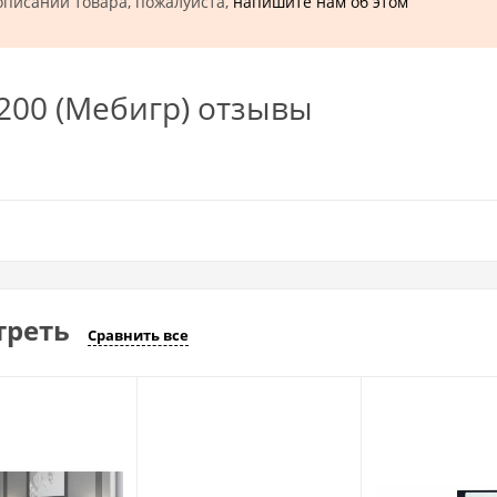
описании товара, пожалуйста,
напишите нам об этом
200 (Mебигр) отзывы
треть
Сравнить все