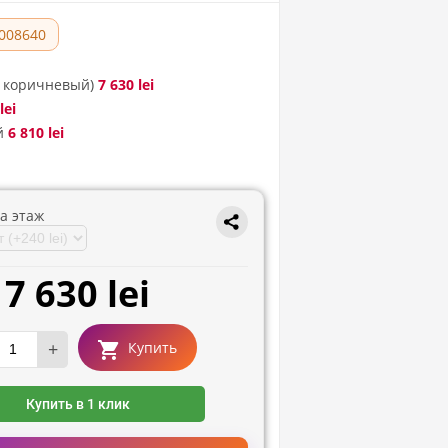
008640
. коричневый)
7 630 lei
lei
й
6 810 lei
а этаж
7 630 lei
+
Купить
Купить в 1 клик