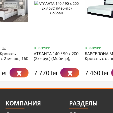
В наличии
В наличии
Кровать
АТЛАНТА 140 / 90 х 200
БАРСЕЛОНА М
с 2-мя ящ. 160
(2х ярус) (Мебигр),
Кровать с ос
з осн.
Собран
(1,60х2,0), Со
lei
7 770 lei
7 460 lei
КОМПАНИЯ
РАЗДЕЛЫ