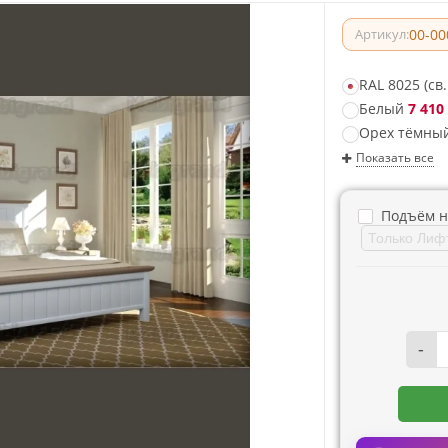
00-00
Артикул:
RAL 8025 (св
Белый
7 410 
Орех тёмны
Показать все
Подъём н
-