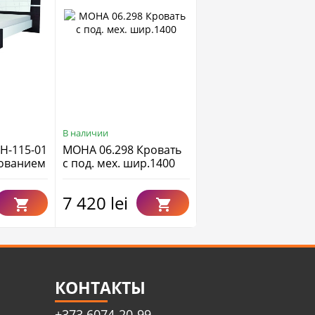
В наличии
В наличии
Н-115-01
МОНА 06.298 Кровать
ПРОВАНС 180 х 200
нованием
с под. мех. шир.1400
(Мебигр)
бран
7 420 lei
7 410 lei
КОНТАКТЫ
+373 6074-20-99