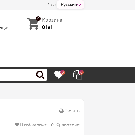
Язык
Русский
0
Корзина
0 lei
ация
0
0
Печать
В избранное
Сравнение