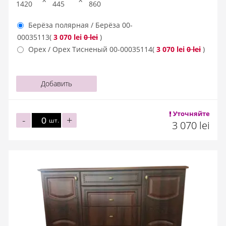
1420
445
860
Берёза полярная / Берёза
00-
00035113
(
3 070 lei
0 lei
)
Орех / Орех Тисненый
00-00035114
(
3 070 lei
0 lei
)
Добавить
Уточняйте
-
+
шт.
3 070 lei