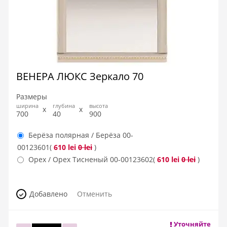
ВЕНЕРА ЛЮКС Зеркало 70
Размеры
ширина
глубина
высота
700
40
900
Берёза полярная / Берёза
00-
00123601
(
610 lei
0 lei
)
Орех / Орех Тисненый
00-00123602
(
610 lei
0 lei
)
Добавлено
Отменить
Уточняйте