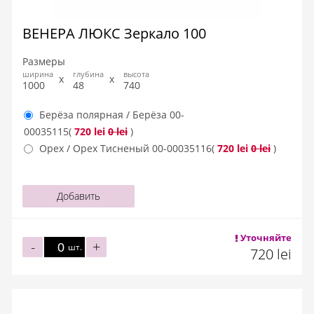
ВЕНЕРА ЛЮКС Зеркало 100
Размеры
ширина
глубина
высота
1000
48
740
Берёза полярная / Берёза
00-
00035115
(
720 lei
0 lei
)
Орех / Орех Тисненый
00-00035116
(
720 lei
0 lei
)
Добавить
Уточняйте
-
+
шт.
720 lei