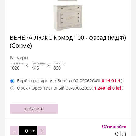
ВЕНЕРА ЛЮКС Комод 100 - фасад (МДФ)
(Сокме)
Размеры
ширина
глубина
высота
1020
445
860
Берёза полярная / Берёза
00-00062049
(
0 lei
0 lei
)
Орех / Орех Тисненый
00-00062050
(
1 240 lei
0 lei
)
Добавить
Уточняйте
-
+
шт.
0 lei