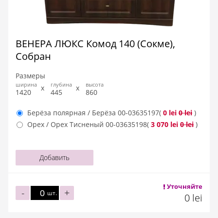
ВЕНЕРА ЛЮКС Комод 140 (Сокме),
Собран
Размеры
ширина
глубина
высота
1420
445
860
Берёза полярная / Берёза
00-03635197
(
0 lei
0 lei
)
Орех / Орех Тисненый
00-03635198
(
3 070 lei
0 lei
)
Добавить
Уточняйте
-
+
шт.
0 lei