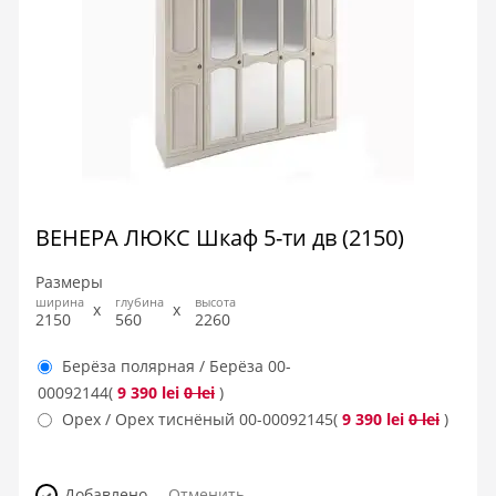
ВЕНЕРА ЛЮКС Шкаф 5-ти дв (2150)
Размеры
ширина
глубина
высота
2150
560
2260
Берёза полярная / Берёза
00-
00092144
(
9 390 lei
0 lei
)
Орех / Орех тиснёный
00-00092145
(
9 390 lei
0 lei
)
Добавлено
Отменить