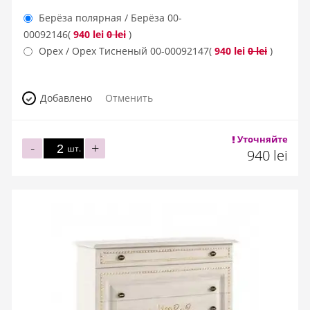
Берёза полярная / Берёза
00-
00092146
(
940 lei
0 lei
)
Орех / Орех Тисненый
00-00092147
(
940 lei
0 lei
)
Добавлено
Отменить
Уточняйте
-
+
шт.
940 lei