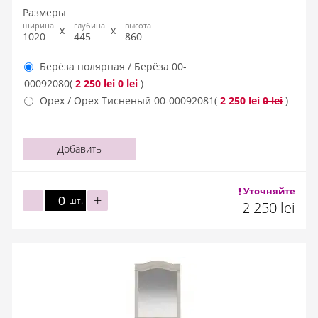
Размеры
ширина
глубина
высота
1020
445
860
Берёза полярная / Берёза
00-
00092080
(
2 250 lei
0 lei
)
Орех / Орех Тисненый
00-00092081
(
2 250 lei
0 lei
)
Добавить
Уточняйте
-
+
шт.
2 250 lei