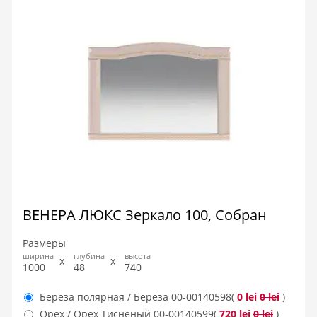
ВЕНЕРА ЛЮКС Зеркало 100, Собран
Размеры
ширина
глубина
высота
1000
48
740
Берёза полярная / Берёза
00-00140598
(
0 lei
0 lei
)
Орех / Орех Тисненый
00-00140599
(
720 lei
0 lei
)