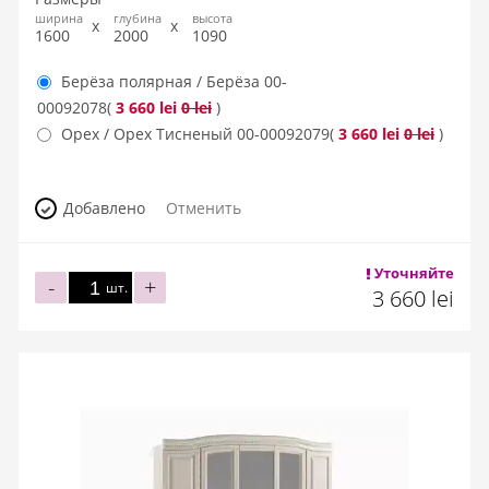
ширина
глубина
высота
1600
2000
1090
Берёза полярная / Берёза
00-
00092078
(
3 660 lei
0 lei
)
Орех / Орех Тисненый
00-00092079
(
3 660 lei
0 lei
)
Добавлено
Отменить
Уточняйте
-
+
шт.
3 660 lei