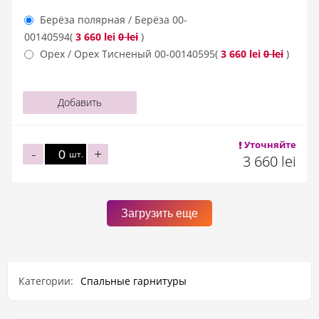
Берёза полярная / Берёза
00-
00140594
(
3 660 lei
0 lei
)
Орех / Орех Тисненый
00-00140595
(
3 660 lei
0 lei
)
Добавить
Уточняйте
-
+
шт.
3 660 lei
Загрузить еще
Категории:
Спальные гарнитуры