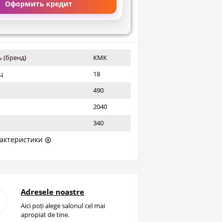
Оформить кредит
 (бренд)
КМК
ц
18
490
2040
340
актеристики
Adresele noastre
Aici poți alege salonul cel mai
apropiat de tine.