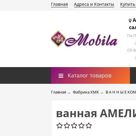
Главная
Адреса и Контакты
Купить
А
са
Пн-П
Сб-В
Каталог товаров
Главная
→
Фабрика КМК
→
В А Н Н Ы Е К
ванная АМЕЛИ