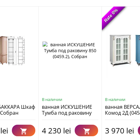
Rate 0%
Rate 0%
В наличии
В наличии
БАККАРА Шкаф
ванная ИСКУШЕНИЕ
ванная ВЕРСА
, Собран
Тумба под раковину
Комод 2Д (045
850 (0459.2), Собран
lei
4 230 lei
3 970 lei