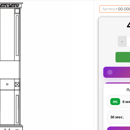
00-00
Артикул:
-
П
6 м
0%
36 мес.