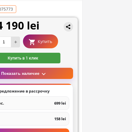
075773
4 190 lei
+
Купить
Купить в 1 клик
Показать наличие
редложение в рассрочку
ес.
699 lei
158 lei