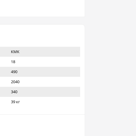
КМК
18
490
2040
340
39 кг