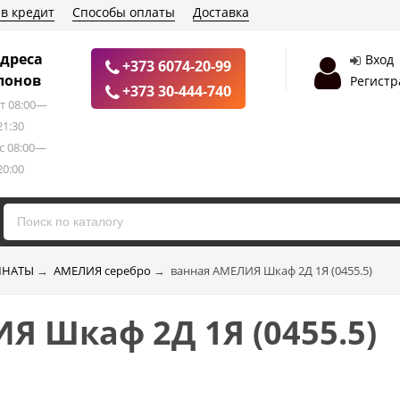
 в кредит
Способы оплаты
Доставка
дреса
Вход
+373 6074-20-99
лонов
Регистр
+373 30-444-740
т 08:00—
21:30
с 08:00—
20:00
ОМНАТЫ
→
АМЕЛИЯ серебро
→
ванная АМЕЛИЯ Шкаф 2Д 1Я (0455.5)
Я Шкаф 2Д 1Я (0455.5)