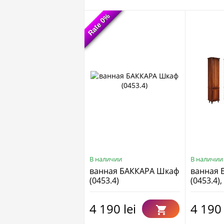
Rate 0%
Rate 0%
В наличии
В наличии
ванная БАККАРА Шкаф
ванная 
(0453.4)
(0453.4)
4 190 lei
4 190 