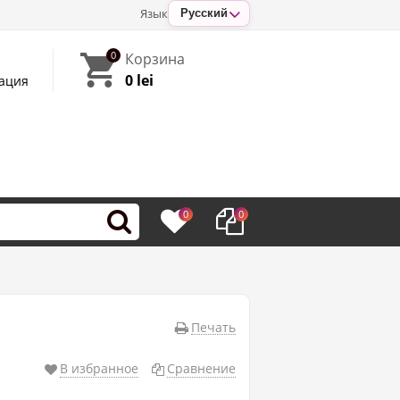
Язык
Русский
0
Корзина
0 lei
ация
0
0
Печать
В избранное
Сравнение