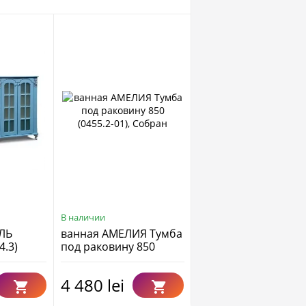
Rate 0%
Rate 0%
В наличии
В наличии
ЛЬ
ванная АМЕЛИЯ Тумба
ванная ИСКУШЕНИ
4.3)
под раковину 850
Тумба под раковин
(0455.2-01), Собран
"620 (0459.12)
4 480 lei
3 850 lei