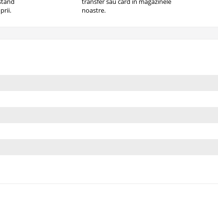
istand
transfer sau card in magazinele
prii.
noastre.