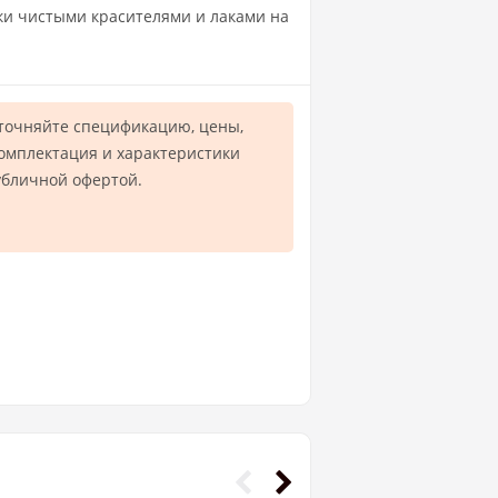
ки чистыми красителями и лаками на
точняйте спецификацию, цены,
комплектация и характеристики
убличной офертой.