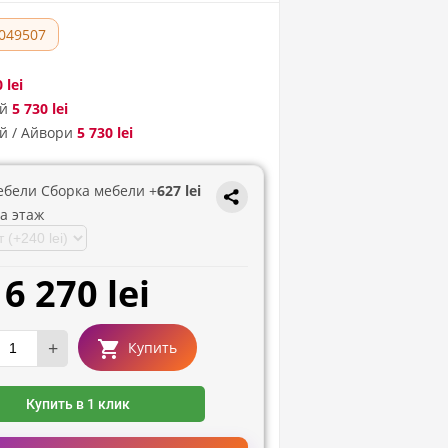
049507
 lei
й
5 730 lei
й / Айвори
5 730 lei
ебели Сборка мебели +
627 lei
а этаж
6 270 lei
+
Купить
Купить в 1 клик