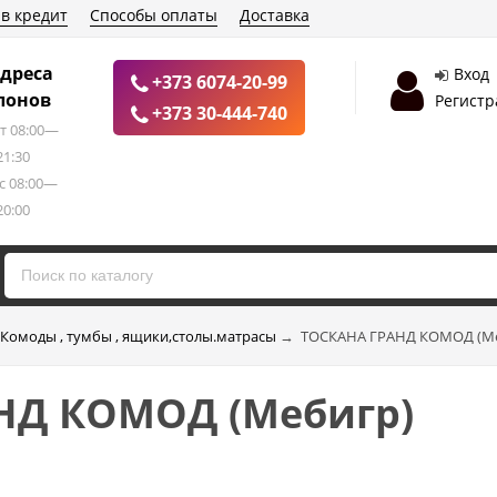
 в кредит
Способы оплаты
Доставка
дреса
Вход
+373 6074-20-99
лонов
Регистр
+373 30-444-740
т 08:00—
21:30
с 08:00—
20:00
Комоды , тумбы , ящики,столы.матрасы
→
ТОСКАНА ГРАНД КОМОД (M
НД КОМОД (Mебигр)