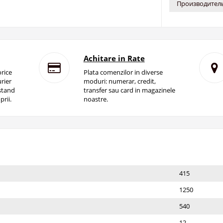
Производитель
Achitare in Rate
rice
Plata comenzilor in diverse
rier
moduri: numerar, credit,
istand
transfer sau card in magazinele
prii.
noastre.
415
1250
540
12