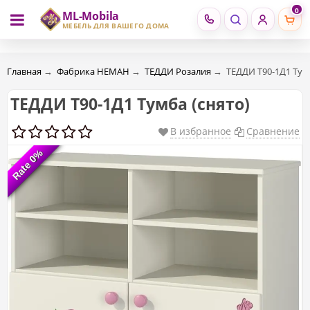
0
ML-Mobila
RU
RO
МЕБЕЛЬ ДЛЯ ВАШЕГО ДОМА
Главная
→
Фабрика НЕМАН
→
ТЕДДИ Розалия
→
ТЕДДИ Т90-1Д1 Тумб
ТЕДДИ Т90-1Д1 Тумба (снято)
В избранное
Сравнение
Rate 0%
Rate 0%