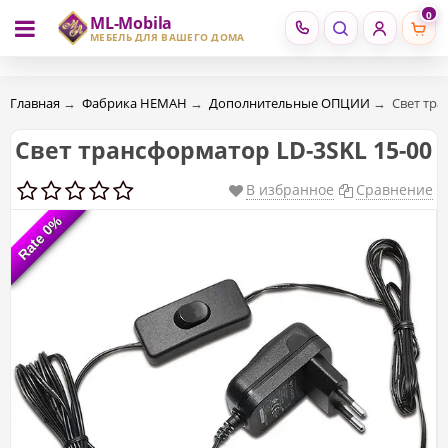
0
ML-Mobila
RU
RO
МЕБЕЛЬ ДЛЯ ВАШЕГО ДОМА
Главная
→
Фабрика НЕМАН
→
Дополнительные ОПЦИИ
→
Свет тра
Свет трансформатор LD-3SKL 15-00
В избранное
Сравнение
Rate 0%
Rate 0%