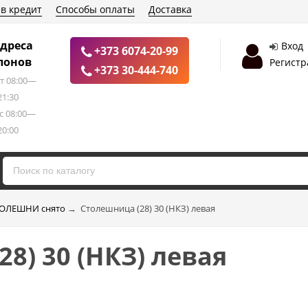
 в кредит
Способы оплаты
Доставка
дреса
Вход
+373 6074-20-99
лонов
Регистр
+373 30-444-740
т 08:00—
21:30
с 08:00—
20:00
ОЛЕШНИ снято
→
Столешница (28) 30 (НКЗ) левая
8) 30 (НКЗ) левая