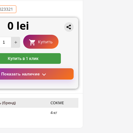
023321
0 lei
+
Купить
Купить в 1 клик
Показать наличие
 (бренд)
СОКМЕ
4 кг