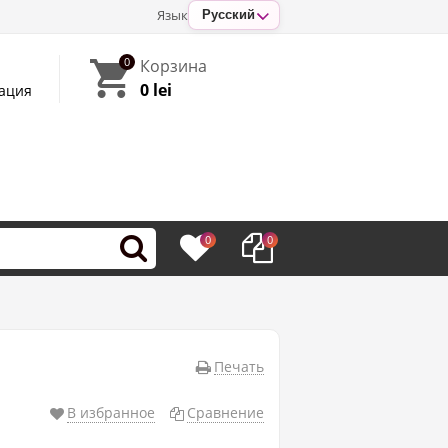
Язык
Русский
0
Корзина
0 lei
ация
0
0
Печать
В избранное
Сравнение