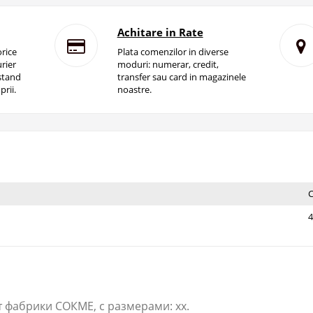
Achitare in Rate
rice
Plata comenzilor in diverse
rier
moduri: numerar, credit,
istand
transfer sau card in magazinele
prii.
noastre.
4
т фабрики СОКМЕ, с размерами: xx.