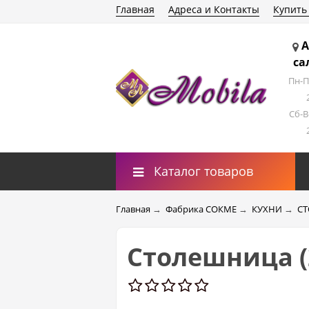
Главная
Адреса и Контакты
Купить
А
са
Пн-П
Сб-В
Каталог товаров
Главная
→
Фабрика СОКМЕ
→
КУХНИ
→
СТ
Столешница (2