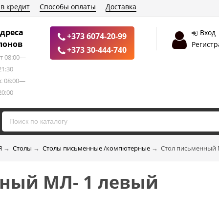
 в кредит
Способы оплаты
Доставка
дреса
Вход
+373 6074-20-99
лонов
Регистр
+373 30-444-740
т 08:00—
21:30
с 08:00—
20:00
Я
→
Столы
→
Столы письменные /компютерные
→
Стол письменный 
ный МЛ- 1 левый