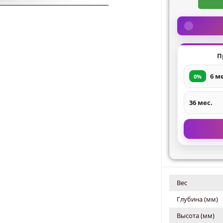
П
6 м
0%
36 мес.
Вес
Глубина (мм)
Высота (мм)