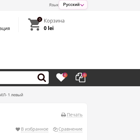
Язык
Русский
0
Корзина
0 lei
ация
0
0
МЛ- 1 левый
Печать
В избранное
Сравнение