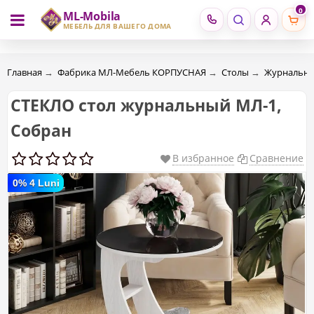
0
ML-Mobila
RU
RO
МЕБЕЛЬ ДЛЯ ВАШЕГО ДОМА
Главная
→
Фабрика МЛ-Мебель КОРПУСНАЯ
→
Столы
→
Журнальны
СTEКЛО стол журнальный МЛ-1,
Собран
В избранное
Сравнение
0% 4 Luni