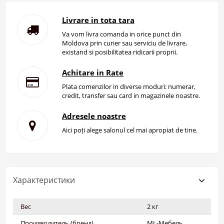
Livrare in tota tara
Va vom livra comanda in orice punct din
Moldova prin curier sau serviciu de livrare,
existand si posibilitatea ridicarii proprii.
Achitare in Rate
Plata comenzilor in diverse moduri: numerar,
credit, transfer sau card in magazinele noastre.
Adresele noastre
Aici poți alege salonul cel mai apropiat de tine.
Характеристики
Вес
2 кг
Производитель (бренд)
ML-Мебель