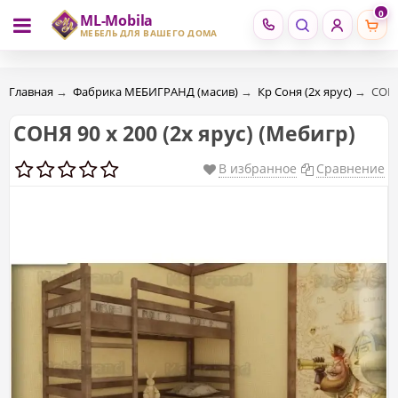
0
ML-Mobila
RU
RO
МЕБЕЛЬ ДЛЯ ВАШЕГО ДОМА
Главная
→
Фабрика МЕБИГРАНД (масив)
→
Кр Соня (2х ярус)
→
СОНЯ
СОНЯ 90 х 200 (2х ярус) (Мебигр)
В избранное
Сравнение