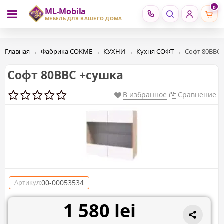
0
ML-Mobila
RU
RO
МЕБЕЛЬ ДЛЯ ВАШЕГО ДОМА
Главная
→
Фабрика СОКМЕ
→
КУХНИ
→
Кухня СОФТ
→
Софт 80ВВС
Софт 80ВВС +сушка
В избранное
Сравнение
00-00053534
Артикул:
1 580 lei