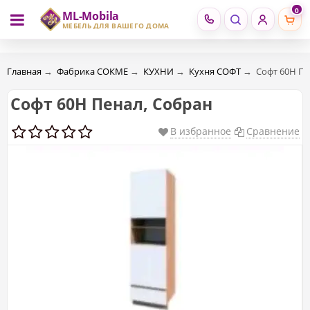
0
ML-Mobila
RU
RO
МЕБЕЛЬ ДЛЯ ВАШЕГО ДОМА
Главная
→
Фабрика СОКМЕ
→
КУХНИ
→
Кухня СОФТ
→
Софт 60Н Пе
Софт 60Н Пенал, Собран
В избранное
Сравнение