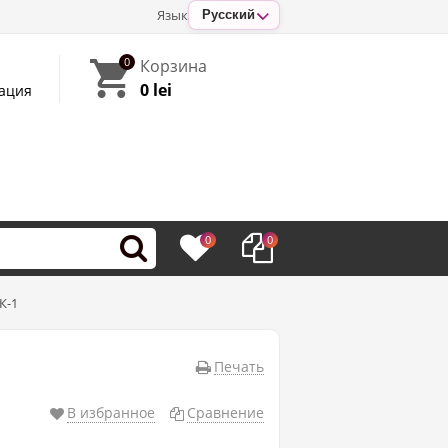
Язык
Русский
0
Корзина
0 lei
ация
0
0
К-1
Печать
В избранное
Сравнение