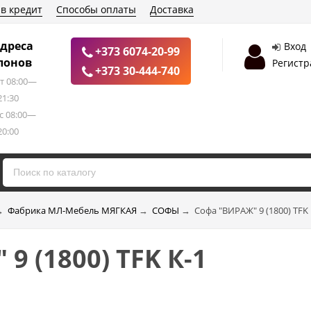
 в кредит
Способы оплаты
Доставка
дреса
Вход
+373 6074-20-99
лонов
Регистр
+373 30-444-740
т 08:00—
21:30
с 08:00—
20:00
→
Фабрика МЛ-Мебель МЯГКАЯ
→
СОФЫ
→
Софа "ВИРАЖ" 9 (1800) TFK 
9 (1800) TFK К-1