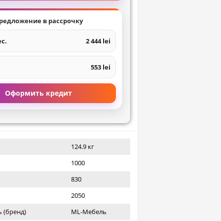
редложение в рассрочку
ес.
2 444 lei
553 lei
Оформить кредит
124.9 кг
1000
830
2050
 (бренд)
ML-Мебель