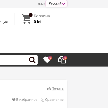
Язык
Русский
0
Корзина
0 lei
ация
0
0
Печать
В избранное
Сравнение