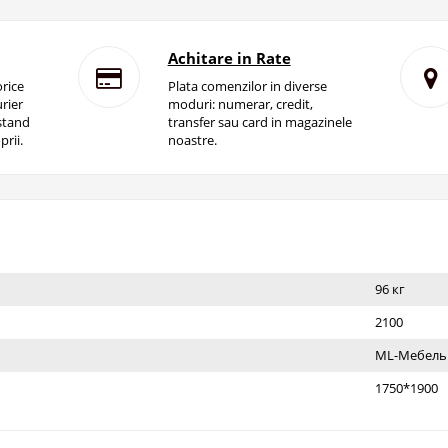
Achitare in Rate
rice
Plata comenzilor in diverse
rier
moduri: numerar, credit,
istand
transfer sau card in magazinele
prii.
noastre.
96 кг
2100
ML-Мебель
1750*1900