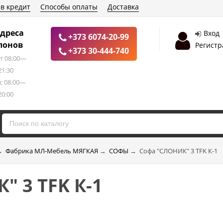
 в кредит
Способы оплаты
Доставка
дреса
Вход
+373 6074-20-99
лонов
Регистр
+373 30-444-740
т 08:00—
21:30
с 08:00—
20:00
→
Фабрика МЛ-Мебель МЯГКАЯ
→
СОФЫ
→
Софа "СЛОНИК" 3 TFK К-1
" 3 TFK К-1