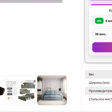
П
6 м
0%
36 мес.
Вес
Ширина (мм)
Производитель
Спальное мест