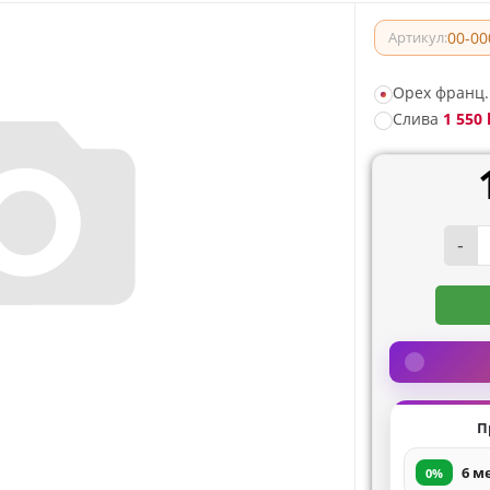
00-00
Артикул:
Орех франц.
Слива
1 550 
-
П
6 м
0%