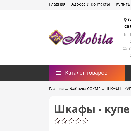
Главная
Адреса и Контакты
Купить
А
са
Пн-П
Сб-В
Каталог товаров
Главная
→
Фабрика СОКМЕ
→
ШКАФЫ - КУ
Шкафы - купе