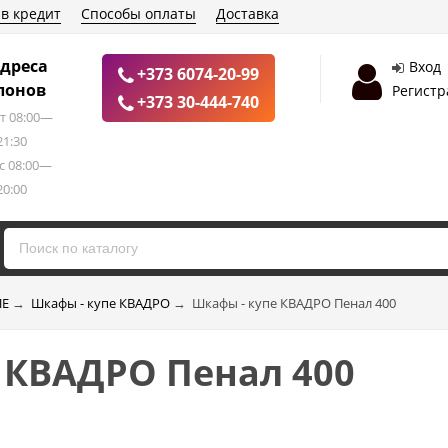
 в кредит
Способы оплаты
Доставка
дреса
Вход
+373 6074-20-99
лонов
Регистр
+373 30-444-740
т 08:00—
21:30
с 08:00—
20:00
ПЕ
→
Шкафы - купе КВАДРО
→
Шкафы - купе КВАДРО Пенал 400
 КВАДРО Пенал 400