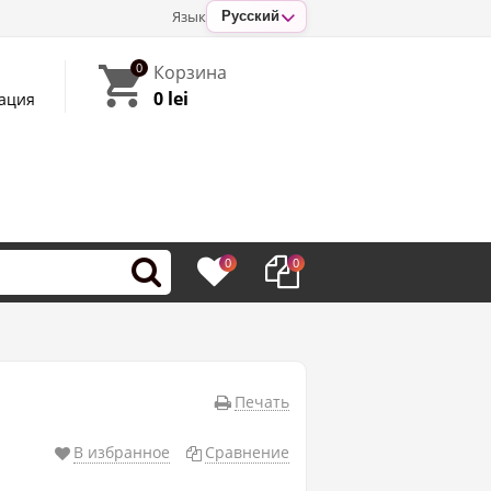
Язык
Русский
0
Корзина
0 lei
ация
0
0
Печать
В избранное
Сравнение