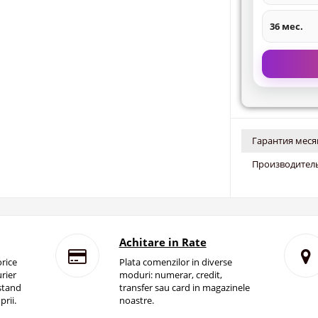
36 мес.
Гарантия меся
Производитель
Achitare in Rate
rice
Plata comenzilor in diverse
rier
moduri: numerar, credit,
istand
transfer sau card in magazinele
prii.
noastre.