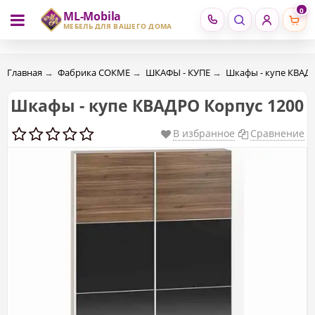
0
ML-Mobila
RU
RO
МЕБЕЛЬ ДЛЯ ВАШЕГО ДОМА
Главная
→
Фабрика СОКМЕ
→
ШКАФЫ - КУПЕ
→
Шкафы - купе КВАД
Шкафы - купе КВАДРО Корпус 1200
В избранное
Сравнение