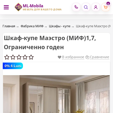
0
ML-Mobila
RU
RO
МЕБЕЛЬ ДЛЯ ВАШЕГО ДОМА
Главная
→
Фабрика МИФ
→
Шкафы - купе
→
Шкаф-купе Маэстро (М
Шкаф-купе Маэстро (МИФ)1,7,
Ограниченно годен
В избранное
Сравнение
0% 4 Luni