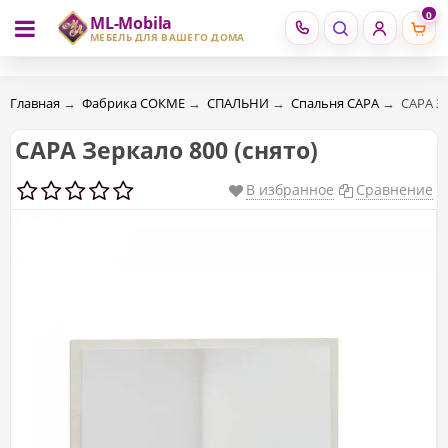
0
ML-Mobila
RU
RO
МЕБЕЛЬ ДЛЯ ВАШЕГО ДОМА
Главная
→
Фабрика СОКМЕ
→
СПАЛЬНИ
→
Спальня САРА
→
САРА Зе
САРА Зеркало 800 (cнято)
В избранное
Сравнение