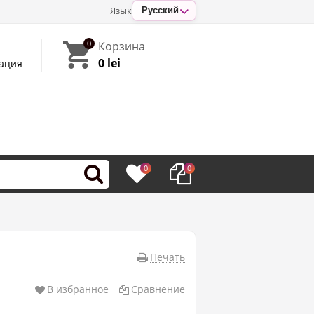
Язык
Русский
0
Корзина
0 lei
ация
0
0
Печать
В избранное
Сравнение