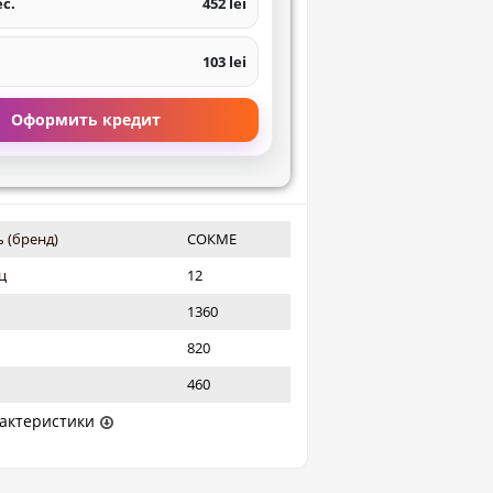
ес.
452 lei
103 lei
Оформить кредит
 (бренд)
СОКМЕ
ц
12
1360
820
460
актеристики