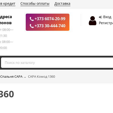
 в кредит
Способы оплаты
Доставка
дреса
Вход
+373 6074-20-99
лонов
Регистр
+373 30-444-740
т 08:00—
21:30
с 08:00—
20:00
Спальня САРА
→
САРА Комод 1360
360