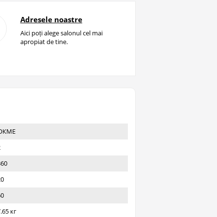
Adresele noastre
Aici poți alege salonul cel mai
apropiat de tine.
ОКМЕ
2
360
20
60
.65 кг