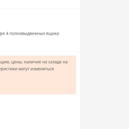
нтре 4 полновыдвижных ящика
цию, цены, наличие на складе на
еристики могут изменяться
.