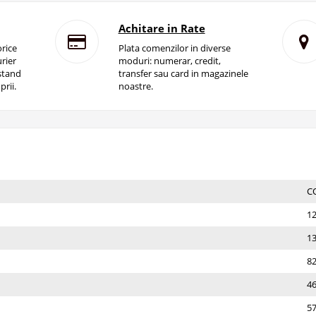
Achitare in Rate
rice
Plata comenzilor in diverse
rier
moduri: numerar, credit,
istand
transfer sau card in magazinele
prii.
noastre.
С
1
1
8
4
57