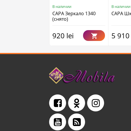
В наличии
В наличии
САРА Зеркало 1340
САРА Шка
(cнято)
920 lei
5 910 