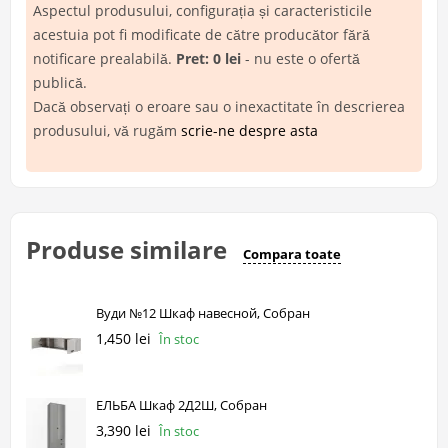
Aspectul produsului, configurația și caracteristicile
acestuia pot fi modificate de către producător fără
notificare prealabilă.
Pret: 0 lei
- nu este o ofertă
publică.
Dacă observați o eroare sau o inexactitate în descrierea
produsului, vă rugăm
scrie-ne despre asta
Produse similare
Compara toate
Вуди №12 Шкаф навесной, Собран
1,450 lei
În stoc
ЕЛЬБА Шкаф 2Д2Ш, Собран
3,390 lei
În stoc