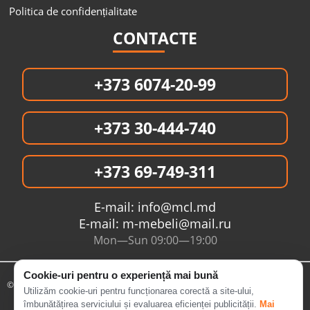
Politica de confidențialitate
CONTACTE
+373 6074-20-99
+373 30-444-740
+373 69-749-311
E-mail:
info@mcl.md
E-mail:
m-mebeli@mail.ru
Mon—Sun 09:00—19:00
Cookie-uri pentru o experiență mai bună
© 2005- 2026 Интернет магазин MCL.MD
Utilizăm cookie-uri pentru funcționarea corectă a site-ului,
îmbunătățirea serviciului și evaluarea eficienței publicității.
Mai