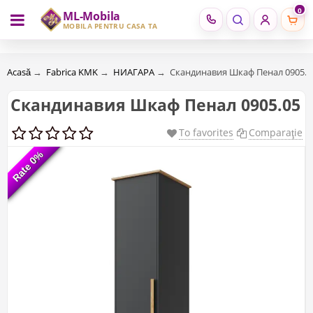
0
ML-Mobila
RU
RO
MOBILĂ PENTRU CASA TA
Acasă
→
Fabrica KMK
→
НИАГАРА
→
Скандинавия Шкаф Пенал 0905.0
Скандинавия Шкаф Пенал 0905.05
To favorites
Comparaţie
Rate 0%
Rate 0%