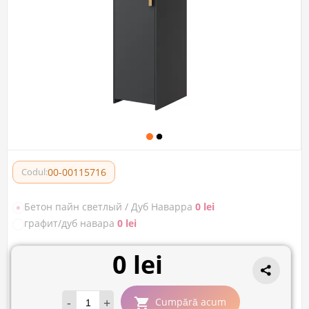
00-00115716
Codul:
Бетон пайн светлый / Дуб Наварра
0 lei
графит/дуб навара
0 lei
0 lei
-
+
Cumpără acum