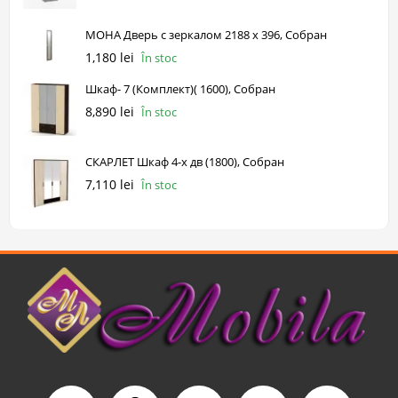
МОНА Дверь с зеркалом 2188 х 396, Собран
1,180 lei
În stoc
Шкаф- 7 (Комплект)( 1600), Собран
8,890 lei
În stoc
СКАРЛЕТ Шкаф 4-х дв (1800), Собран
7,110 lei
În stoc