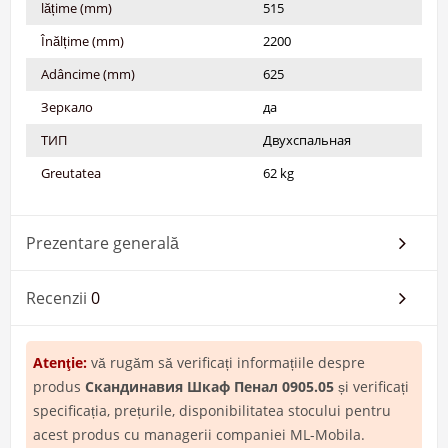
lățime (mm)
515
Înălțime (mm)
2200
Adâncime (mm)
625
Зеркало
да
ТИП
Двухспальная
Greutatea
62 kg
Prezentare generală
Recenzii
0
Atenţie:
vă rugăm să verificați informațiile despre
produs
Скандинавия Шкаф Пенал 0905.05
și verificați
specificația, prețurile, disponibilitatea stocului pentru
acest produs cu managerii companiei ML-Mobila.