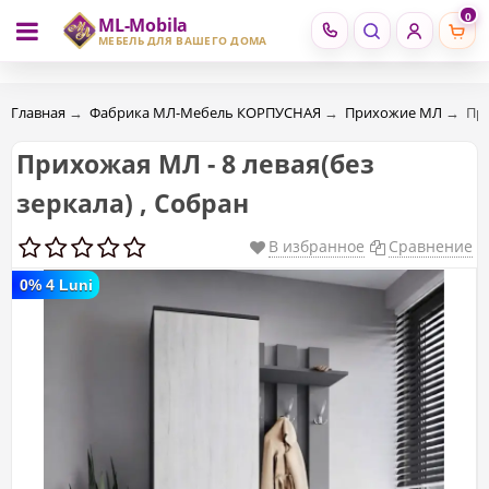
0
ML-Mobila
RU
RO
МЕБЕЛЬ ДЛЯ ВАШЕГО ДОМА
Главная
→
Фабрика МЛ-Мебель КОРПУСНАЯ
→
Прихожие МЛ
→
При
Прихожая МЛ - 8 левая(без
зеркала) , Собран
В избранное
Сравнение
0% 4 Luni