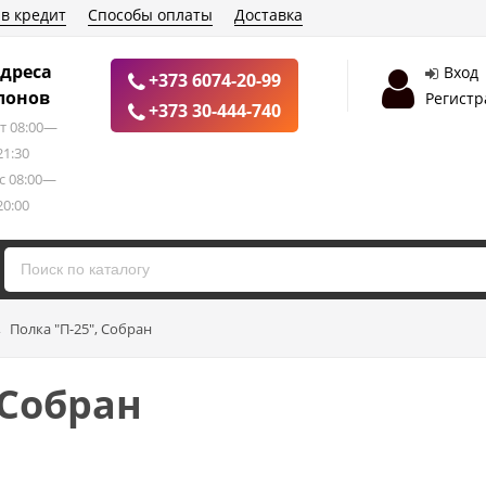
 в кредит
Способы оплаты
Доставка
дреса
Вход
+373 6074-20-99
лонов
Регистр
+373 30-444-740
т 08:00—
21:30
с 08:00—
20:00
→
Полка "П-25", Собран
 Собран