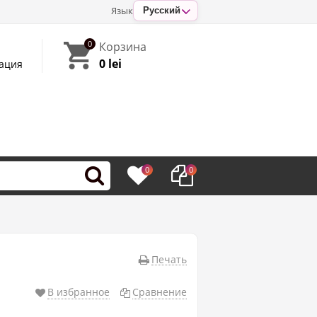
Язык
Русский
0
Корзина
0 lei
ация
0
0
Печать
В избранное
Сравнение