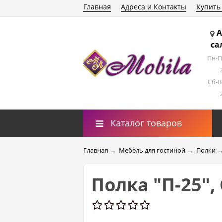
Главная
Адреса и Контакты
Купить
А
са
Пн-П
Сб-В
Каталог товаров
Главная
→
Мебель для гостиной
→
Полки
Полка "П-25",