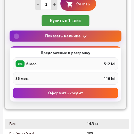
-
+
Купить
Купить в 1 клик
Показать наличие
Предложение в рассрочку
6 мес.
512 lei
0%
36 мес.
116 lei
Оформить кредит
Вес
14.3 кг
Глубина (мм)
285