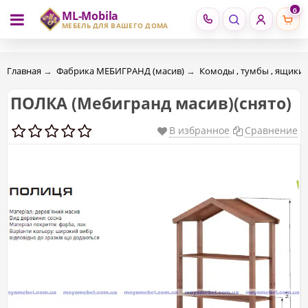
0
ML-Mobila
RU
RO
МЕБЕЛЬ ДЛЯ ВАШЕГО ДОМА
Главная
→
Фабрика МЕБИГРАНД (масив)
→
Комоды , тумбы , ящики
ПОЛКА (Mебигранд масив)(снято)
В избранное
Сравнение