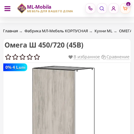
0
ML-Mobila
RU
RO
МЕБЕЛЬ ДЛЯ ВАШЕГО ДОМА
Главная
→
Фабрика МЛ-Мебель КОРПУСНАЯ
→
Кухни ML
→
ОМЕГА 
Омега Ш 450/720 (45В)
В избранное
Сравнение
0% 4 Luni