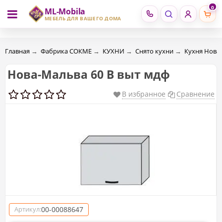
0
ML-Mobila
RU
RO
МЕБЕЛЬ ДЛЯ ВАШЕГО ДОМА
Главная
→
Фабрика СОКМЕ
→
КУХНИ
→
Снято кухни
→
Кухня Нова
Нова-Мальва 60 В выт мдф
В избранное
Сравнение
00-00088647
Артикул: