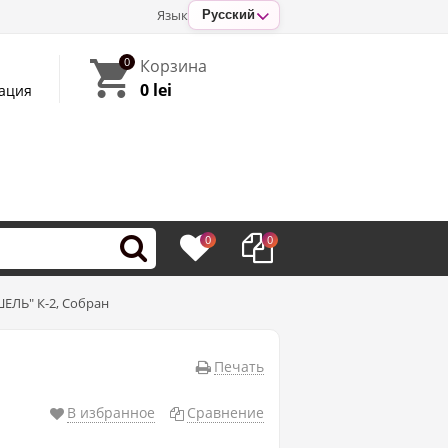
Язык
Русский
0
Корзина
0 lei
ация
0
0
ЕЛЬ" К-2, Собран
Печать
В избранное
Сравнение