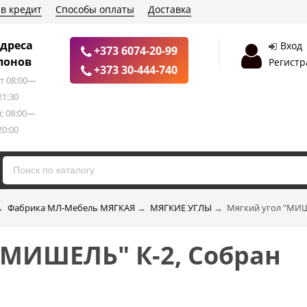
 в кредит
Способы оплаты
Доставка
дреса
Вход
+373 6074-20-99
лонов
Регистр
+373 30-444-740
т 08:00—
21:30
с 08:00—
20:00
→
Фабрика МЛ-Мебель МЯГКАЯ
→
МЯГКИЕ УГЛЫ
→
Мягкий угол "МИШ
"МИШЕЛЬ" К-2, Собран