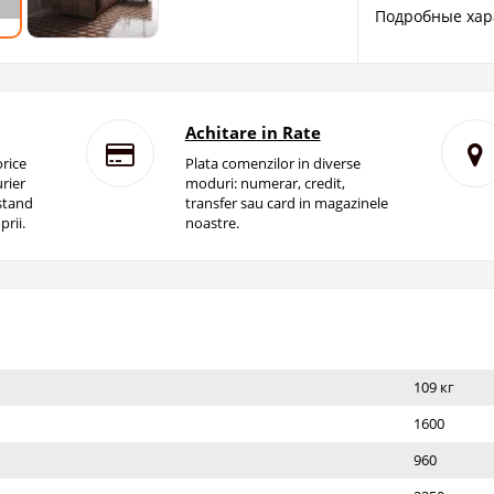
Подробные хар
Achitare in Rate
rice
Plata comenzilor in diverse
rier
moduri: numerar, credit,
istand
transfer sau card in magazinele
prii.
noastre.
109 кг
1600
960