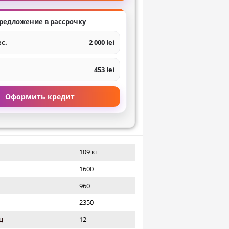
редложение в рассрочку
ес.
2 000 lei
453 lei
Оформить кредит
109 кг
1600
960
2350
ц
12