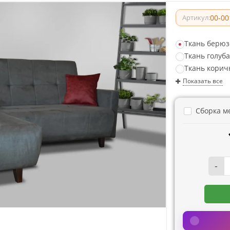
00-00
Артикул:
Ткань берюз
Ткань голуб
Ткань корич
Показать все
Сборка м
-